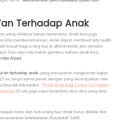
’an Terhadap Anak
san yang sifatnya hanya sementara. Anak bisa juga
ana kita membesarkannya. Anak dapat membuat kita sedih,
di musuh bagi orang tua di akhirat kelak, jika semasa
asul. Dan ada satu kabar gembira, bahwa anak bisa
rata A’yun)
.
r’an terhadap anak
, yang merupakan rangkuman kajian
 ini. Isinya sama persis dengan yang disampaikan oleh
bu
bisa klik link berikut :
Posisi Anak bagi Orang Tua dalam
ubertas
. Di situ juga saya lampirkan do’a-do’a yang bisa
nyejuk mata dan hati orang tua, anak harus dididik dan
ya menanamkan keteladanan Rasulullah SAW.