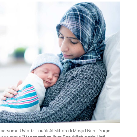
 bersama Ustadz Taufik Al Miftah di Masjid Nurul Yaqin,
engan tema
“Menanamkan Jiwa Rasulullah pada Hati