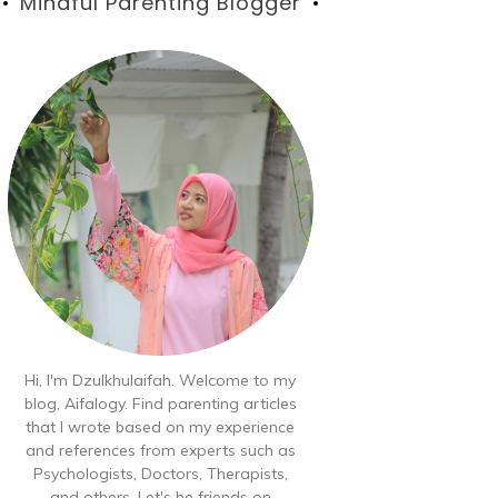
Blog
Mindful Parenting Blogger
Hi, I'm Dzulkhulaifah. Welcome to my
blog, Aifalogy. Find parenting articles
that I wrote based on my experience
and references from experts such as
Psychologists, Doctors, Therapists,
and others. Let's be friends on