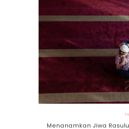
Par
Fa
Menanamkan Jiwa Rasulull