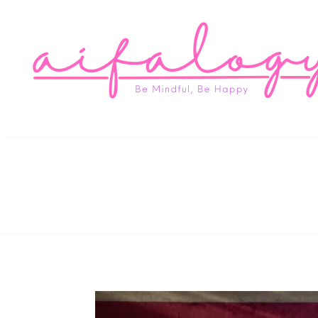
Aifa
Be Mindful, Be Happy