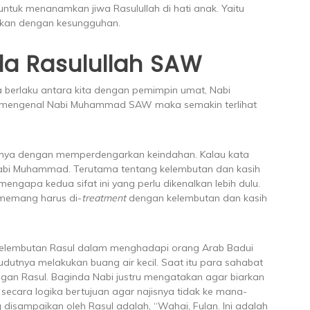
ntuk menanamkan jiwa Rasulullah di hati anak. Yaitu
kan dengan kesungguhan.
a Rasulullah SAW
 berlaku antara kita dengan pemimpin umat, Nabi
mengenal Nabi Muhammad SAW maka semakin terlihat
ya dengan memperdengarkan keindahan. Kalau kata
 Nabi Muhammad. Terutama tentang kelembutan dan kasih
mengapa kedua sifat ini yang perlu dikenalkan lebih dulu.
n memang harus di-
treatment
dengan kelembutan dan kasih
 kelembutan Rasul dalam menghadapi orang Arab Badui
udutnya melakukan buang air kecil. Saat itu para sahabat
ngan Rasul. Baginda Nabi justru mengatakan agar biarkan
 secara logika bertujuan agar najisnya tidak ke mana-
disampaikan oleh Rasul adalah, “Wahai, Fulan. Ini adalah