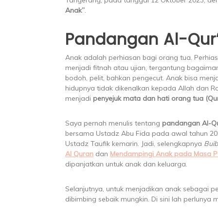
Anak”
.
Pandangan Al-Qur
Anak adalah perhiasan bagi orang tua. Perhia
menjadi fitnah atau ujian, tergantung bagaim
bodoh, pelit, bahkan pengecut. Anak bisa menja
hidupnya tidak dikenalkan kepada Allah dan R
menjadi
penyejuk mata dan hati orang tua (Qur
Saya pernah menulis tentang
pandangan Al-Qu
bersama Ustadz Abu Fida pada awal tahun 2023
Ustadz Taufik kemarin. Jadi, selengkapnya
Bui
Al Quran
dan
Mendampingi Anak pada Masa P
dipanjatkan untuk anak dan keluarga.
Selanjutnya, untuk menjadikan anak sebagai pe
dibimbing sebaik mungkin. Di sini lah perlun