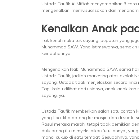
Ustadz Taufik Al Miftah menyampaikan 3 cara u
mengenalkan, memvisualisakan dan menanam
Kenalkan Anak pad
Tak kenal maka tak sayang, pepatah yang juga
Muhammad SAW. Yang istimewanya, semakin 
keindahannya.
Mengenalkan Nabi Muhammad SAW, sama haln
Ustadz Taufik, jadilah marketing atas akhlak
sayang. Ustadz tidak menjelaskan secara rinci 
Tapi kalau dilihat dari usianya, anak-anak ka
sayang, ya.
Ustadz Taufik memberikan salah satu contoh
yang tiba-tiba datang ke masjid dan di suatu s
Rasul merasa marah, tetapi tidak demikian de
dulu orang itu menyelesaikan ‘urusannya’, yang
mana, cukup di satu tempat. Sesudahnya, yang 