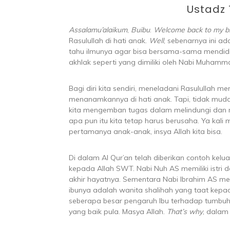
Ustadz 
Assalamu’alaikum
,
Buibu
.
Welcome back to my b
Rasulullah di hati anak.
Well
, sebenarnya ini ad
tahu ilmunya agar bisa bersama-sama mendid
akhlak seperti yang dimiliki oleh Nabi Muham
Bagi diri kita sendiri, meneladani Rasulullah 
menanamkannya di hati anak. Tapi, tidak mudah 
kita mengemban tugas dalam melindungi dan me
apa pun itu kita tetap harus berusaha. Ya kal
pertamanya anak-anak, insya Allah kita bisa.
Di dalam Al Qur’an telah diberikan contoh kelu
kepada Allah SWT. Nabi Nuh AS memiliki istri
akhir hayatnya. Sementara Nabi Ibrahim AS me
ibunya adalah wanita shalihah yang taat kepada
seberapa besar pengaruh Ibu terhadap tumbuh
yang baik pula. Masya Allah.
That’s why
, dalam