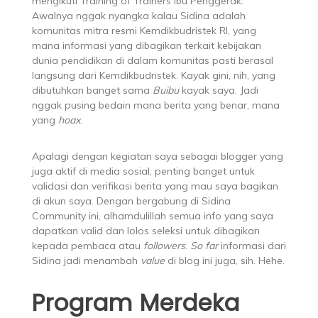
mengikuti Training of Trainers Ibu Penggerak.
Awalnya nggak nyangka kalau Sidina adalah
komunitas mitra resmi Kemdikbudristek RI, yang
mana informasi yang dibagikan terkait kebijakan
dunia pendidikan di dalam komunitas pasti berasal
langsung dari Kemdikbudristek. Kayak gini, nih, yang
dibutuhkan banget sama
Buibu
kayak saya. Jadi
nggak pusing bedain mana berita yang benar, mana
yang
hoax
.
Apalagi dengan kegiatan saya sebagai blogger yang
juga aktif di media sosial, penting banget untuk
validasi dan verifikasi berita yang mau saya bagikan
di akun saya. Dengan bergabung di Sidina
Community ini, alhamdulillah semua info yang saya
dapatkan valid dan lolos seleksi untuk dibagikan
kepada pembaca atau
followers
.
So far
informasi dari
Sidina jadi menambah
value
di blog ini juga, sih. Hehe.
Program Merdeka