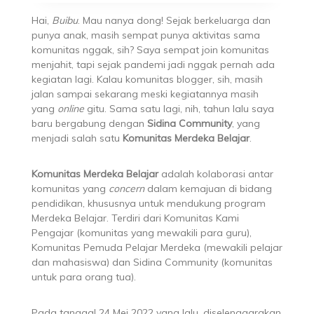
Hai,
Buibu
. Mau nanya dong! Sejak berkeluarga dan
punya anak, masih sempat punya aktivitas sama
komunitas nggak, sih? Saya sempat join komunitas
menjahit, tapi sejak pandemi jadi nggak pernah ada
kegiatan lagi. Kalau komunitas blogger, sih, masih
jalan sampai sekarang meski kegiatannya masih
yang
online
gitu. Sama satu lagi, nih, tahun lalu saya
baru bergabung dengan
Sidina Community
, yang
menjadi salah satu
Komunitas Merdeka Belajar
.
Komunitas Merdeka Belajar
adalah kolaborasi antar
komunitas yang
concern
dalam kemajuan di bidang
pendidikan, khususnya untuk mendukung program
Merdeka Belajar. Terdiri dari Komunitas Kami
Pengajar (komunitas yang mewakili para guru),
Komunitas Pemuda Pelajar Merdeka (mewakili pelajar
dan mahasiswa) dan Sidina Community (komunitas
untuk para orang tua).
Pada tanggal 24 Mei 2022 yang lalu, diselenggarakan