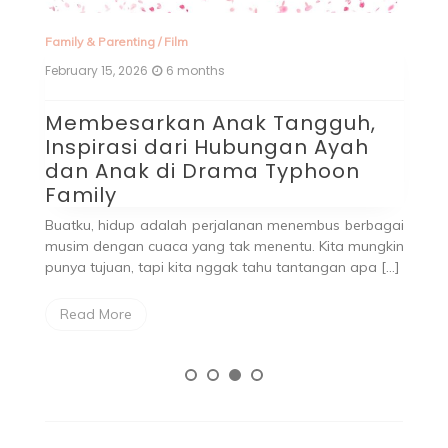
Family & Parenting
/
Film
Fa
February 15, 2026
6 months
No
Membesarkan Anak Tangguh,
L
Inspirasi dari Hubungan Ayah
D
dan Anak di Drama Typhoon
P
Family
J
Buatku, hidup adalah perjalanan menembus berbagai
Se
musim dengan cuaca yang tak menentu. Kita mungkin
k
punya tujuan, tapi kita nggak tahu tantangan apa […]
ya
Read More