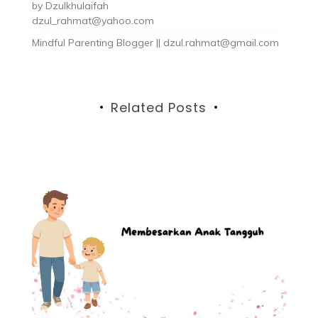
by
Dzulkhulaifah
dzul_rahmat@yahoo.com
Mindful Parenting Blogger || dzul.rahmat@gmail.com
Related Posts
i
au
kat