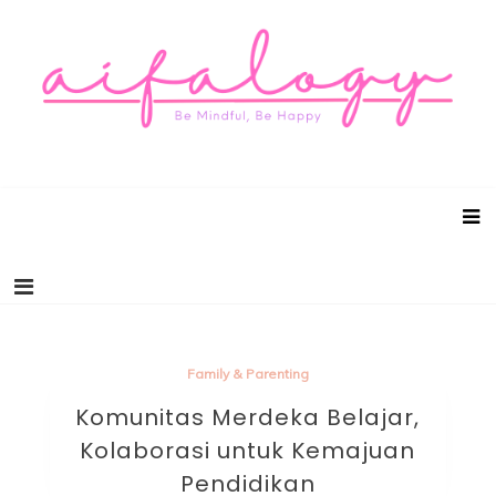
Aifalogy Mindful Parenting Blog
Be Mindful, Be Happy
Family & Parenting
Komunitas Merdeka Belajar,
Kolaborasi untuk Kemajuan
Pendidikan