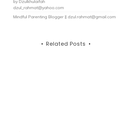
by
Dzulkhulaifah
dzul_rahmat@yahoo.com
Mindful Parenting Blogger || dzul.rahmat@gmail.com
Related Posts
uk
ah,