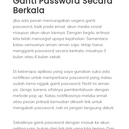
Ganti Password Secara
Berkala
Jika ada pesan mencurigakan segera ganti
password, baik pada email, akun media sosial
maupun akun-akun lainnya. Dengan begitu artinya
kita telah mencegat upaya kejahatan. Sementara
kalau semuanya aman-aman saja, tetap harus
mengganti password secara berkala, misalnya 3
bulan atau 6 bulan sekali.
Di beberapa aplikasi yang saya gunakan suka ada
notifikasi untuk memperbarui password yang, kalau
sudah lama nggak ganti password. Notif ini aman,
ya,
Gengs
, karena sifatnya pemberitahuan dengan
metode pop up. Kalau notifikasinya melalui email
atau pesan pribadi kemudian dikasih link untuk
mengubah password, nah ini jangan langsung diikuti.
Sebaiknya ganti password dengan masuk ke akun
setting saja, bukan dari link-link yang kita terima. Dan