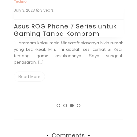
Techno
July 3, 2023
3 years
Te
De
Asus ROG Phone 7 Series untuk
Gaming Tanpa Kompromi
M
P
“Hammam kalau main Minecraft biasanya bikin rumah
yang kecil-kecil, Mih.” Ini adalah sesi curhat Si Kecil,
A
tentang game kesukaannya. Saya sungguh
y
penasaran, […]
l
h
Read More
Comments