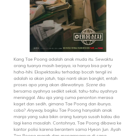
Kang Tae Poong adalah anak muda itu. Sewaktu
orang tuanya masih berjaya, ia hanya bisa party
haha-hihi. Ekspektasiku terhadap bocah tengil ini
adalah ia akan jatuh, tapi nanti akan bangkit, entah
proses apa yang akan dilewatinya.
Scene
dia
bersama ayahnya sedikit sekali, tahu-tahu ayahnya
meninggal. Aku aja yang cuma penonton merasa
kaget dan sedih, gimana Tae Poong dan ibunya,
coba?
Anyway,
bagiku Tae Poong hanyalah anak
manja yang suka bikin orang tuanya susah kalau dia
lagi kena masalah. Contohnya, Tae Poong dibawa ke
kantor polisi karena berantem sama Hyeon Jun. Ayah
Tae Poong marah dan menamparnya di sana.