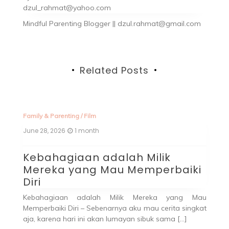
dzul_rahmat@yahoo.com
Mindful Parenting Blogger || dzul.rahmat@gmail.com
Related Posts
Fa
Au
M
i
M
Se
a
au
P
kat
pe