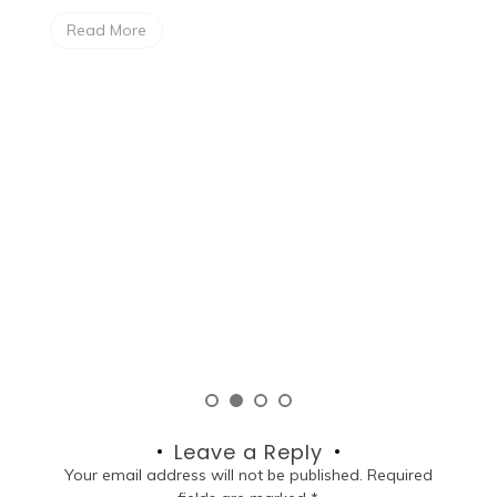
Family & Parenting
/
Travel & Culinary
November 19, 2025
9 months
Liburan Edukasi Anak: Nostalgia
Dua Generasi dalam
Petualangan Klasik Kota Tua
Jakarta
Sebenarnya cerita ini sudah lama sekali, tahun 2024
ketika anakku berulang tahun yang ke-10. Destinasi
yang kami pilih untuk birthday trip kali […]
Read More
Leave a Reply
Your email address will not be published.
Required