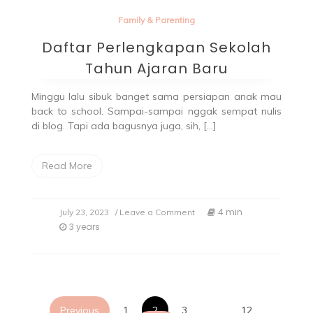
Family & Parenting
Daftar Perlengkapan Sekolah
Tahun Ajaran Baru
Minggu lalu sibuk banget sama persiapan anak mau
back to school. Sampai-sampai nggak sempat nulis
di blog. Tapi ada bagusnya juga, sih, […]
Read More
4 min
July 23, 2023
/ Leave a Comment
3 years
Previous
1
2
3
…
12