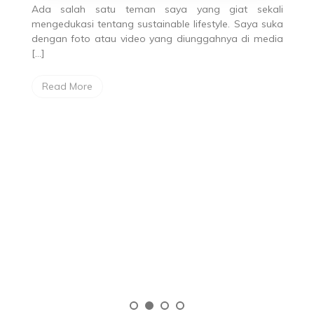
kali
Contest
/
Travel & Culinary
 suka
April 20, 2019
7 years
media
Membalas Kebaikan Orang Lain
dengan Berbagi
Rasa lapar di jam 12 siang waktu setempat
membawa saya dan teman-teman ke sebuah
foodcourt di kawasan Bugis Street, Singapore. Bukan
hanya […]
Read More