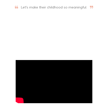
Let's make their childhood so meaningful.
Aifalogy Mindful Parenting
Blog