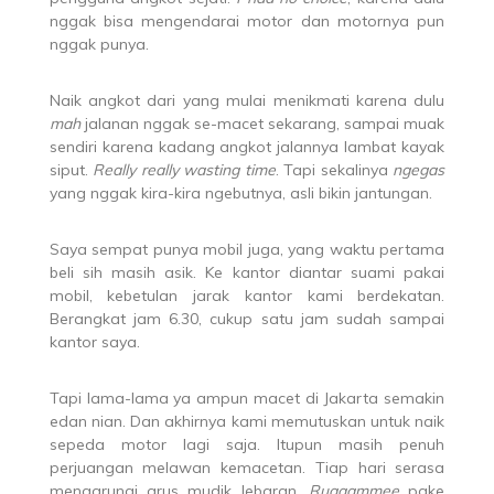
nggak bisa mengendarai motor dan motornya pun
nggak punya.
Naik angkot dari yang mulai menikmati karena dulu
mah
jalanan nggak se-macet sekarang, sampai muak
sendiri karena kadang angkot jalannya lambat kayak
siput.
Really really wasting time
. Tapi sekalinya
ngegas
yang nggak kira-kira ngebutnya, asli bikin jantungan.
Saya sempat punya mobil juga, yang waktu pertama
beli sih masih asik. Ke kantor diantar suami pakai
mobil, kebetulan jarak kantor kami berdekatan.
Berangkat jam 6.30, cukup satu jam sudah sampai
kantor saya.
Tapi lama-lama ya ampun macet di Jakarta semakin
edan nian. Dan akhirnya kami memutuskan untuk naik
sepeda motor lagi saja. Itupun masih penuh
perjuangan melawan kemacetan. Tiap hari serasa
mengarungi arus mudik lebaran.
Ruaaammee
pake