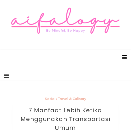
Aifalogy Mindful Parenting Blog
Be Mindful, Be Happy
Social
/
Travel & Culinary
7 Manfaat Lebih Ketika
Menggunakan Transportasi
Umum