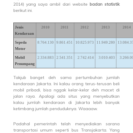
2014) yang saya ambil dari website
badan statistik
berikut ini.
Jenis
2010
2011
2012
2013
2014
Kendaraan
Sepeda
8.764.130
9.861.451
10.825.973
11.949.280
13.084.3
Motor
Mobil
2.334.883
2.541.351
2.742.414
3.010.403
3.266.0
Penumpang
Takjub banget deh sama pertumbuhan jumlah
kendaraan Jakarta. Ini kalau orang terus-terusan beli
mobil pribadi, bisa nggak kelar-kelar deh macet di
jalan raya. Apalagi ada situs yang menyebutkan
kalau jumlah kendaraan di Jakarta lebih banyak
ketimbang jumlah penduduknya. Waaaaw.
Padahal pemerintah telah menyediakan sarana
transportasi umum seperti bus Transjakarta. Yang