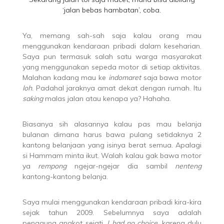
‘jalan bebas hambatan’, coba.
Ya, memang sah-sah saja kalau orang mau
menggunakan kendaraan pribadi dalam keseharian.
Saya pun termasuk salah satu warga masyarakat
yang menggunakan sepeda motor di setiap aktivitas.
Malahan kadang mau ke
indomaret
saja bawa motor
loh
. Padahal jaraknya amat dekat dengan rumah. Itu
saking
malas jalan atau kenapa ya? Hahaha.
Biasanya sih alasannya kalau pas mau belanja
bulanan dimana harus bawa pulang setidaknya 2
kantong belanjaan yang isinya berat semua. Apalagi
si Hammam minta ikut. Walah kalau gak bawa motor
ya
rempong
ngejar-ngejar dia sambil
nenteng
kantong-kantong belanja.
Saya mulai menggunakan kendaraan pribadi kira-kira
sejak tahun 2009. Sebelumnya saya adalah
pengguna angkot sejati.
I had no choice
, karena dulu