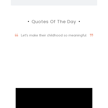
Quotes Of The Day
Let's make their childhood so meaningful.
Aifalogy Mindful Parenting
Blog