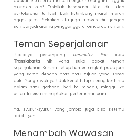
apakah kita serta-merta mengusir orang itu? Nggak
mungkin kan? Disinilah kesabaran kita diuji dan
bertoleransi itu lebih baik ketimbang marah-marah
nggak jelas. Sekalian kita juga mawas diri, jangan
sampai jadi aroma pengganggu di kendaraan umum.
Teman Seperjalanan
Biasanya penumpang
commuter line
atau
Transjakarta
nih yang suka dapat teman
seperjalanan. Karena setiap hari berangkat pada jam
yang sama dengan arah atau tujuan yang sama
pula. Yang awalnya tidak kenal tetapi sering bertemu
dalam satu gerbong, hari ke minggu, minggu ke
bulan. Ini bisa menciptakan pertemanan baru.
Ya, syukur-syukur yang jomblo juga bisa ketemu
jodoh,
yes
.
Menambah Wawasan