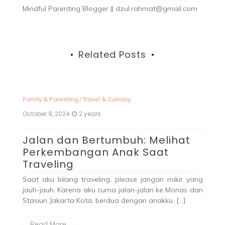
Mindful Parenting Blogger || dzul.rahmat@gmail.com
Related Posts
Tr
Ma
R
d
Re
d
ang
ha
dan
Family & Parenting
/
Travel & Culinary