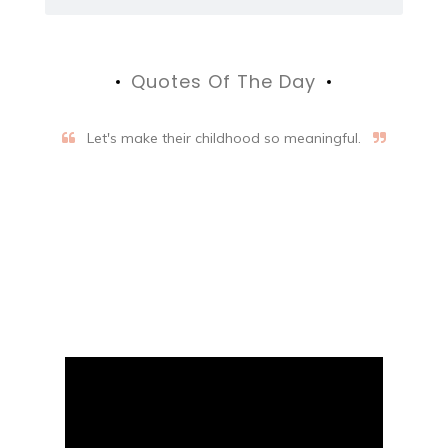
Quotes Of The Day
Let's make their childhood so meaningful.
Aifalogy Mindful Parenting
Blog