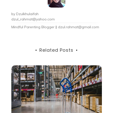
by
Dzulkhulaifah
dzul_rahmat@yahoo.com
Mindful Parenting Blogger || dzul.rahmat@gmail.com
Related Posts
Tips & Review
April 27, 2024
2 years
Akibat Tidak Mengganti Oli
Motor pada Waktunya
Assalamu’alaikum. Alhamdulillah, liburan telah
berakhir dengan suka cita. Sekarang saatnya emak-