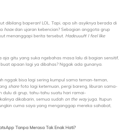
ut dibilang baperan! LOL. Tapi, apa sih asyiknya berada di
ita
hoax
dan ujaran kebencian? Sebagian anggota grup
kut menanggapi berita tersebut.
Hadeuuuh
!
I feel like
a aja gitu yang suka ngebahas masa lalu di bagian sensitif,
n buat apaan lagi ya dibahas? Nggak ada gunanya.
sudah nggak bisa lagi sering kumpul sama teman-teman,
yang
share
foto lagi ketemuan, pergi bareng, liburan sama-
 dulu di grup, tahu-tahu suatu hari ramai-
Sekalinya dikabarin, semua sudah
on the way
juga. Itupun
Mungkin cuma saya yang menganggap mereka sahabat,
atsApp Tanpa Merasa Tak Enak Hati?