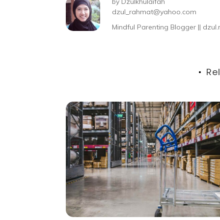
by
Dzulkhulaifah
dzul_rahmat@yahoo.com
Mindful Parenting Blogger || dz
Re