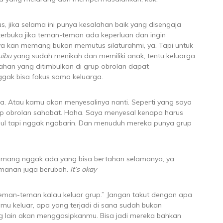
, jika selama ini punya kesalahan baik yang disengaja
erbuka jika teman-teman ada keperluan dan ingin
ya kan memang bukan memutus silaturahmi, ya. Tapi untuk
uibu
yang sudah menikah dan memiliki anak, tentu keluarga
ahan yang ditimbulkan di grup obrolan dapat
gak bisa fokus sama keluarga.
a. Atau kamu akan menyesalinya nanti. Seperti yang saya
grup obrolan sahabat. Haha. Saya menyesal kenapa harus
 tapi nggak ngabarin. Dan menuduh mereka punya grup
n memang nggak ada yang bisa bertahan selamanya, ya.
manan juga berubah.
It’s okay
eman-teman kalau keluar grup.” Jangan takut dengan apa
amu keluar, apa yang terjadi di sana sudah bukan
ang lain akan menggosipkanmu. Bisa jadi mereka bahkan