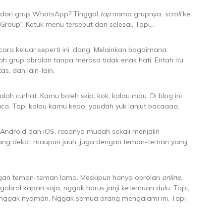
 dari grup WhatsApp? Tinggal
tap
nama grupnya,
scroll
ke
roup”. Ketuk menu tersebut dan selesai. Tapi…
 cara keluar seperti ini, dong. Melainkan bagaimana
ah grup obrolan tanpa merasa tidak enak hati. Entah itu
s, dan lain-lain.
alah curhat. Kamu boleh skip, kok, kalau mau. Di blog ini
aca. Tapi kalau kamu kepo, yaudah yuk lanjut bacaaaa.
Android dan iOS, rasanya mudah sekali menjalin
yang dekat maupun jauh, juga dengan teman-teman yang
dengan teman-teman lama. Meskipun hanya obrolan
online
.
ngobrol kapan saja, nggak harus janji ketemuan dulu. Tapi,
in nggak nyaman. Nggak semua orang mengalami ini. Tapi