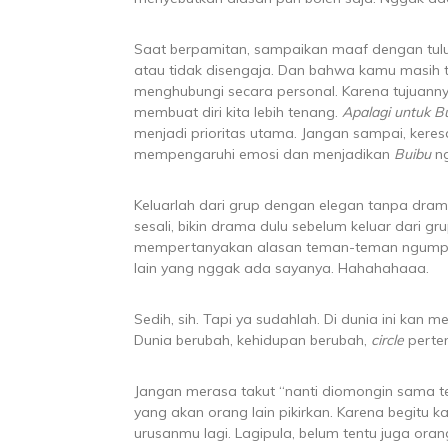
Saat berpamitan, sampaikan maaf dengan tulus
atau tidak disengaja. Dan bahwa kamu masih t
menghubungi secara personal. Karena tujuann
membuat diri kita lebih tenang.
Apalagi untuk B
menjadi prioritas utama. Jangan sampai, keres
mempengaruhi emosi dan menjadikan
Buibu
ng
Keluarlah dari grup dengan elegan tanpa dram
sesali, bikin drama dulu sebelum keluar dari 
mempertanyakan alasan teman-teman ngumpul
lain yang nggak ada sayanya. Hahahahaaa.
Sedih, sih. Tapi ya sudahlah. Di dunia ini ka
Dunia berubah, kehidupan berubah,
circle
perte
Jangan merasa takut “nanti diomongin sama t
yang akan orang lain pikirkan. Karena begitu k
urusanmu lagi. Lagipula, belum tentu juga or