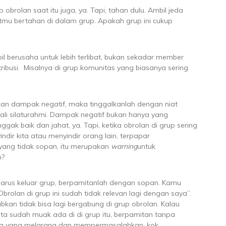
p obrolan saat itu juga, ya. Tapi, tahan dulu. Ambil jeda
tmu bertahan di dalam grup. Apakah grup ini cukup
il berusaha untuk lebih terlibat, bukan sekadar member
ribusi. Misalnya di grup komunitas yang biasanya sering
an dampak negatif, maka tinggalkanlah dengan niat
tali silaturahmi. Dampak negatif bukan hanya yang
ak baik dan jahat, ya. Tapi, ketika obrolan di grup sering
ir kita atau menyindir orang lain, terpapar
yang tidak sopan, itu merupakan
warning
untuk
n?
harus keluar grup, berpamitanlah dengan sopan. Kamu
rolan di grup ini sudah tidak relevan lagi dengan saya”.
kan tidak bisa lagi bergabung di grup obrolan. Kalau
ta sudah muak ada di di grup itu, berpamitan tanpa
ada yang melarang dan mempermasalahkan, kok.