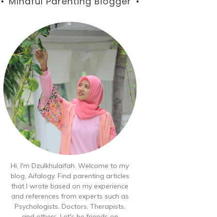
Blog
Mindful Parenting Blogger
Hi, I'm Dzulkhulaifah. Welcome to my
blog, Aifalogy. Find parenting articles
that I wrote based on my experience
and references from experts such as
Psychologists, Doctors, Therapists,
and others. Let's be friends on