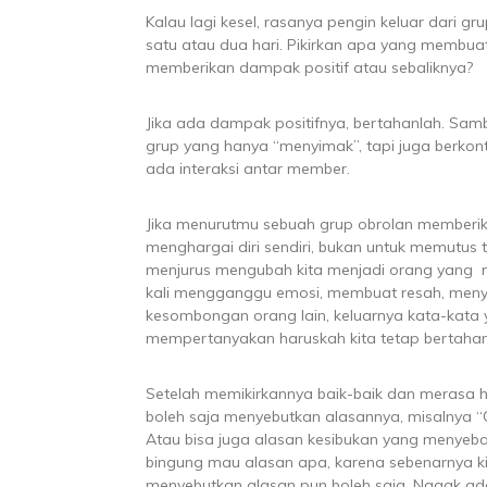
Kalau lagi kesel, rasanya pengin keluar dari gru
satu atau dua hari. Pikirkan apa yang membua
memberikan dampak positif atau sebaliknya?
Jika ada dampak positifnya, bertahanlah. Samb
grup yang hanya “menyimak”, tapi juga berkont
ada interaksi antar member.
Jika menurutmu sebuah grup obrolan memberik
menghargai diri sendiri, bukan untuk memutus 
menjurus mengubah kita menjadi orang yang ngg
kali mengganggu emosi, membuat resah, menyind
kesombongan orang lain, keluarnya kata-kata 
mempertanyakan haruskah kita tetap bertaha
Setelah memikirkannya baik-baik dan merasa 
boleh saja menyebutkan alasannya, misalnya “Ob
Atau bisa juga alasan kesibukan yang menyebab
bingung mau alasan apa, karena sebenarnya ki
menyebutkan alasan pun boleh saja. Nggak 