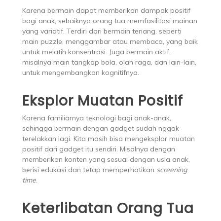
Karena bermain dapat memberikan dampak positif
bagi anak, sebaiknya orang tua memfasilitasi mainan
yang variatif. Terdiri dari bermain tenang, seperti
main puzzle, menggambar atau membaca, yang baik
untuk melatih konsentrasi. Juga bermain aktif,
misalnya main tangkap bola, olah raga, dan lain-lain,
untuk mengembangkan kognitifnya.
Eksplor Muatan Positif
Karena familiarnya teknologi bagi anak-anak,
sehingga bermain dengan gadget sudah nggak
terelakkan lagi. Kita masih bisa mengeksplor muatan
positif dari gadget itu sendiri. Misalnya dengan
memberikan konten yang sesuai dengan usia anak,
berisi edukasi dan tetap memperhatikan
screening
time
.
Keterlibatan Orang Tua