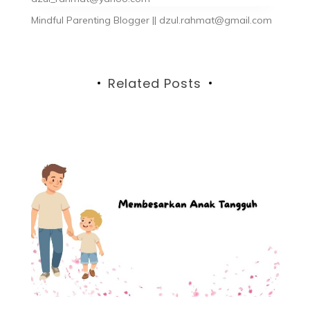
Mindful Parenting Blogger || dzul.rahmat@gmail.com
Related Posts
i
au
kat