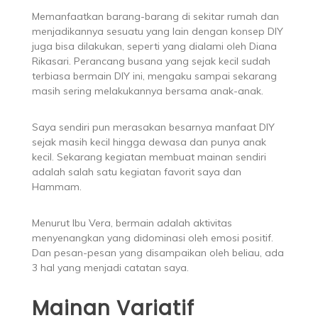
Memanfaatkan barang-barang di sekitar rumah dan
menjadikannya sesuatu yang lain dengan konsep DIY
juga bisa dilakukan, seperti yang dialami oleh Diana
Rikasari. Perancang busana yang sejak kecil sudah
terbiasa bermain DIY ini, mengaku sampai sekarang
masih sering melakukannya bersama anak-anak.
Saya sendiri pun merasakan besarnya manfaat DIY
sejak masih kecil hingga dewasa dan punya anak
kecil. Sekarang kegiatan membuat mainan sendiri
adalah salah satu kegiatan favorit saya dan
Hammam.
Menurut Ibu Vera, bermain adalah aktivitas
menyenangkan yang didominasi oleh emosi positif.
Dan pesan-pesan yang disampaikan oleh beliau, ada
3 hal yang menjadi catatan saya.
Mainan Variatif