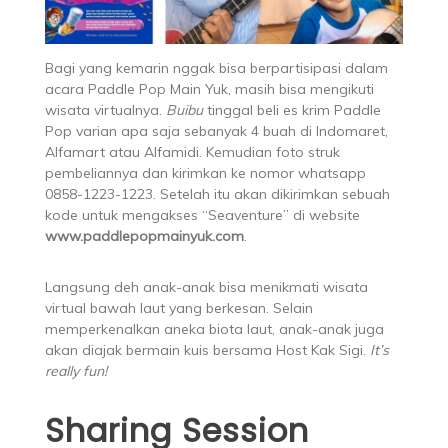
Bagi yang kemarin nggak bisa berpartisipasi dalam
acara Paddle Pop Main Yuk, masih bisa mengikuti
wisata virtualnya.
Buibu
tinggal beli es krim Paddle
Pop varian apa saja sebanyak 4 buah di Indomaret,
Alfamart atau Alfamidi. Kemudian foto struk
pembeliannya dan kirimkan ke nomor whatsapp
0858-1223-1223. Setelah itu akan dikirimkan sebuah
kode untuk mengakses “Seaventure” di website
www.paddlepopmainyuk.com
.
Langsung deh anak-anak bisa menikmati wisata
virtual bawah laut yang berkesan. Selain
memperkenalkan aneka biota laut, anak-anak juga
akan diajak bermain kuis bersama Host Kak Sigi.
It’s
really fun!
Sharing Session