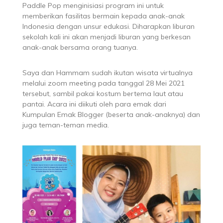
Paddle Pop menginisiasi program ini untuk
memberikan fasilitas bermain kepada anak-anak
Indonesia dengan unsur edukasi. Diharapkan liburan
sekolah kali ini akan menjadi liburan yang berkesan
anak-anak bersama orang tuanya.
Saya dan Hammam sudah ikutan wisata virtualnya
melalui zoom meeting pada tanggal 28 Mei 2021
tersebut, sambil pakai kostum bertema laut atau
pantai. Acara ini diikuti oleh para emak dari
Kumpulan Emak Blogger (beserta anak-anaknya) dan
juga teman-teman media.