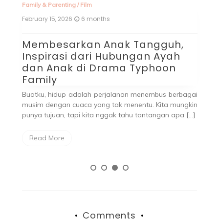
Family & Parenting
/
Film
Fa
February 15, 2026
6 months
No
Membesarkan Anak Tangguh,
L
Inspirasi dari Hubungan Ayah
D
dan Anak di Drama Typhoon
P
Family
J
Buatku, hidup adalah perjalanan menembus berbagai
Se
musim dengan cuaca yang tak menentu. Kita mungkin
k
punya tujuan, tapi kita nggak tahu tantangan apa […]
ya
Read More
Comments