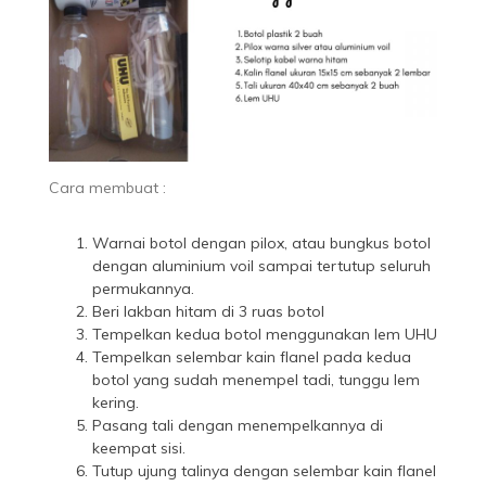
Cara membuat :
Warnai botol dengan pilox, atau bungkus botol
dengan aluminium voil sampai tertutup seluruh
permukannya.
Beri lakban hitam di 3 ruas botol
Tempelkan kedua botol menggunakan lem UHU
Tempelkan selembar kain flanel pada kedua
botol yang sudah menempel tadi, tunggu lem
kering.
Pasang tali dengan menempelkannya di
keempat sisi.
Tutup ujung talinya dengan selembar kain flanel