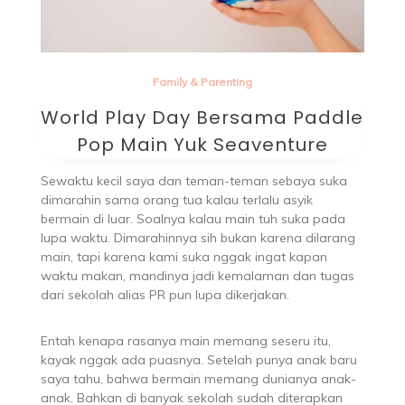
Family & Parenting
World Play Day Bersama Paddle
Pop Main Yuk Seaventure
Sewaktu kecil saya dan teman-teman sebaya suka
dimarahin sama orang tua kalau terlalu asyik
bermain di luar. Soalnya kalau main tuh suka pada
lupa waktu. Dimarahinnya sih bukan karena dilarang
main, tapi karena kami suka nggak ingat kapan
waktu makan, mandinya jadi kemalaman dan tugas
dari sekolah alias PR pun lupa dikerjakan.
Entah kenapa rasanya main memang seseru itu,
kayak nggak ada puasnya. Setelah punya anak baru
saya tahu, bahwa bermain memang dunianya anak-
anak. Bahkan di banyak sekolah sudah diterapkan