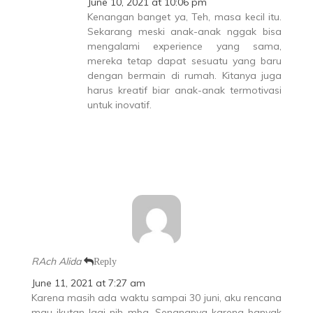
June 10, 2021 at 10:06 pm
Kenangan banget ya, Teh, masa kecil itu.
Sekarang meski anak-anak nggak bisa
mengalami experience yang sama,
mereka tetap dapat sesuatu yang baru
dengan bermain di rumah. Kitanya juga
harus kreatif biar anak-anak termotivasi
untuk inovatif.
RAch Alida
Reply
June 11, 2021 at 7:27 am
Karena masih ada waktu sampai 30 juni, aku rencana
mau ikutan lagi nih mba. Senangnya karena banyak