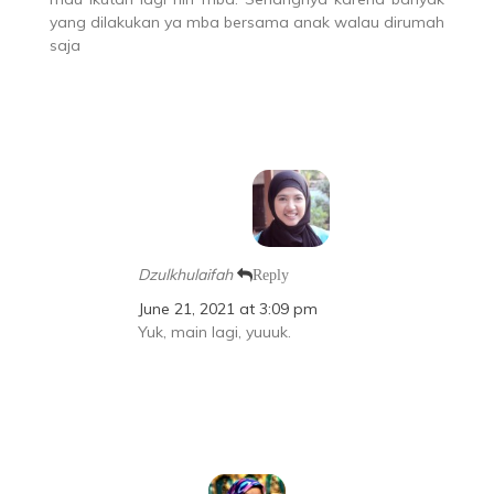
yang dilakukan ya mba bersama anak walau dirumah
saja
Dzulkhulaifah
Reply
June 21, 2021 at 3:09 pm
Yuk, main lagi, yuuuk.