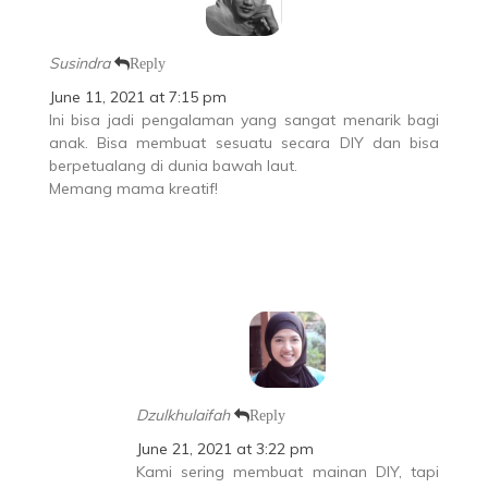
Susindra
Reply
June 11, 2021 at 7:15 pm
Ini bisa jadi pengalaman yang sangat menarik bagi
anak. Bisa membuat sesuatu secara DIY dan bisa
berpetualang di dunia bawah laut.
Memang mama kreatif!
Dzulkhulaifah
Reply
June 21, 2021 at 3:22 pm
Kami sering membuat mainan DIY, tapi