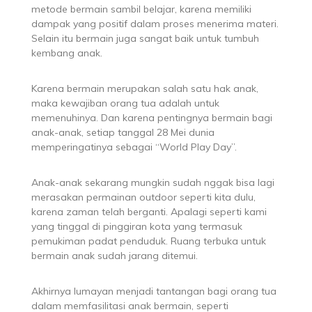
metode bermain sambil belajar, karena memiliki
dampak yang positif dalam proses menerima materi.
Selain itu bermain juga sangat baik untuk tumbuh
kembang anak.
Karena bermain merupakan salah satu hak anak,
maka kewajiban orang tua adalah untuk
memenuhinya. Dan karena pentingnya bermain bagi
anak-anak, setiap tanggal 28 Mei dunia
memperingatinya sebagai “World Play Day”.
Anak-anak sekarang mungkin sudah nggak bisa lagi
merasakan permainan outdoor seperti kita dulu,
karena zaman telah berganti. Apalagi seperti kami
yang tinggal di pinggiran kota yang termasuk
pemukiman padat penduduk. Ruang terbuka untuk
bermain anak sudah jarang ditemui.
Akhirnya lumayan menjadi tantangan bagi orang tua
dalam memfasilitasi anak bermain, seperti