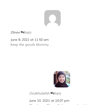
Dhree
Reply
June 8, 2021 at 11:50 am
Keep the goods Mommy…..
Dzulkhulaifah
Reply
June 10, 2021 at 10:07 pm