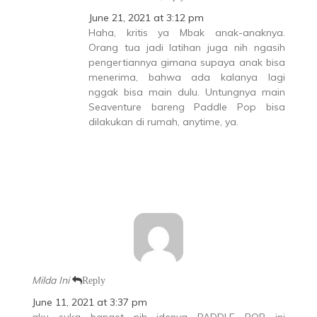
June 21, 2021 at 3:12 pm
Haha, kritis ya Mbak anak-anaknya.
Orang tua jadi latihan juga nih ngasih
pengertiannya gimana supaya anak bisa
menerima, bahwa ada kalanya lagi
nggak bisa main dulu. Untungnya main
Seaventure bareng Paddle Pop bisa
dilakukan di rumah, anytime, ya.
Milda Ini
Reply
June 11, 2021 at 3:37 pm