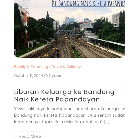
J
P
T
dul
ni
Sa
ja
St
Family & Parenting
/
Travel & Culinary
October 11, 2024
2 years
Liburan Keluarga ke Bandung
Naik Kereta Papandayan
Yesss, akhirnya kesampaian juga liburan keluarga ke
Bandung naik kereta Papandayan! Aku sendiri sudah
lama pengin, tapi selalu mikir ‘ah, nanti aja’. […]
Read More