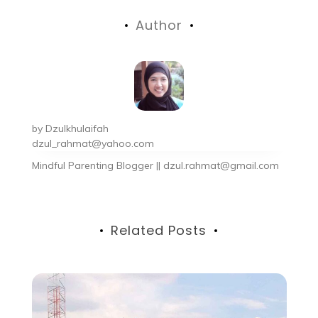
Author
by
Dzulkhulaifah
dzul_rahmat@yahoo.com
Mindful Parenting Blogger || dzul.rahmat@gmail.com
Related Posts
Fa
Oc