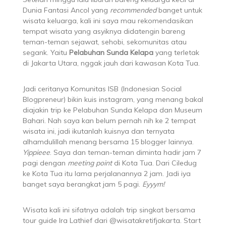
Dunia Fantasi Ancol yang
recommended
banget untuk
wisata keluarga, kali ini saya mau rekomendasikan
tempat wisata yang asyiknya didatengin bareng
teman-teman sejawat, sehobi, sekomunitas atau
segank. Yaitu
Pelabuhan Sunda Kelapa
yang terletak
di Jakarta Utara, nggak jauh dari kawasan Kota Tua.
Jadi ceritanya Komunitas ISB (Indonesian Social
Blogpreneur) bikin kuis instagram, yang menang bakal
diajakin trip ke Pelabuhan Sunda Kelapa dan Museum
Bahari. Nah saya kan belum pernah nih ke 2 tempat
wisata ini, jadi ikutanlah kuisnya dan ternyata
alhamdulillah menang bersama 15 blogger lainnya.
Yippieee
. Saya dan teman-teman diminta hadir jam 7
pagi dengan
meeting point
di Kota Tua. Dari Ciledug
ke Kota Tua itu lama perjalanannya 2 jam. Jadi iya
banget saya berangkat jam 5 pagi.
Eyyym!
Wisata kali ini sifatnya adalah trip singkat bersama
tour guide Ira Lathief dari @wisatakretifjakarta. Start