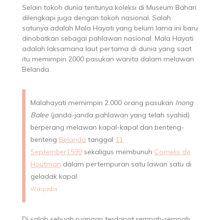
Selain tokoh dunia tentunya koleksi di Museum Bahari
dilengkapi juga dengan tokoh nasional. Salah
satunya adalah Mala Hayati yang belum lama ini baru
dinobatkan sebagai pahlawan nasional. Mala Hayati
adalah laksamana laut pertama di dunia yang saat
itu memimpin 2000 pasukan wanita dalam melawan
Belanda.
Malahayati memimpin 2.000 orang pasukan
Inong
Balee
(janda-janda pahlawan yang telah syahid)
berperang melawan kapal-kapal dan benteng-
benteng
Belanda
tanggal
11
September
1599
sekaligus membunuh
Cornelis de
Houtman
dalam pertempuran satu lawan satu di
geladak kapal.
Wikipedia
Di salah sebuah ruangan terdapat rempah-rempah