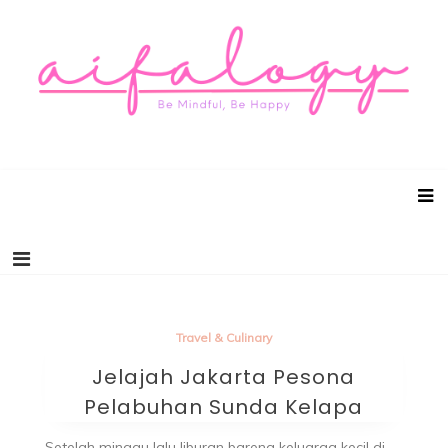
Aifalogy Mindful Parenting Blog
Be Mindful, Be Happy
Travel & Culinary
Jelajah Jakarta Pesona
Pelabuhan Sunda Kelapa
Setelah minggu lalu liburan bareng keluarga kecil di