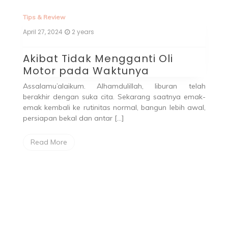
Tips & Review
April 27, 2024
2 years
Akibat Tidak Mengganti Oli
Motor pada Waktunya
Assalamu’alaikum. Alhamdulillah, liburan telah
berakhir dengan suka cita. Sekarang saatnya emak-
emak kembali ke rutinitas normal, bangun lebih awal,
persiapan bekal dan antar […]
Read More
Fa
Ma
P
M
um
ku!
A