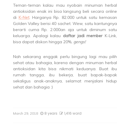
Teman-teman kalau mau nyobain minuman herbal
antioksidan enak ini bisa langsung beli secara online
di
K-Net
. Harganya Rp. 82.000 untuk satu kemasan
Golden Valley berisi 40 sachet. Wew, satu kantungnya
berarti cuma Rp. 2.000an aja untuk diminum satu
keluarga. Apalagi kalau
daftar jadi member
K-Link,
bisa dapat diskon hingga 20%,
gengs!
Nah sekarang enggak perlu bingung lagi mau pilih
sehat atau bahagia, karena dengan minuman herbal
antioksidan kita bisa nikmati keduanya. Buat ibu
rumah tangga, ibu bekerja, buat bapak-bapak
sekaligus anak-anaknya, selamat menjalani hidup
sehat dan bahagia :)
8 years
1,416 word
March 29, 2018