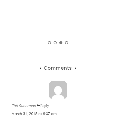
R
d
si
Comments
Tati Suherman
Reply
March 31, 2018 at 9:07 am