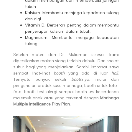
dalam membangun dan memperbaiki jaringan
tubuh.
Kalsium. Membantu menjaga kepadatan tulang
dan gigi.
Vitamin D. Berperan penting dalam membantu
penyerapan kalsium dalam tubuh.
Magnesium. Membantu menjaga kepadatan
tulang.
Setelah materi dari Dr. Muliaman selesai, kami
dipersilahkan makan siang terlebih dahulu. Dan sholat
zuhur bagi yang menjalankan. Sambil istirahat saya
sempat lihat-lihat
booth
yang ada di luar
hall
.
Ternyata banyak sekali
booth
nya, mulai dari
pengenalan produk susu morinaga, booth untuk foto-
foto, booth test alergi sampai booth tes kecerdasan
majemuk anak atau yang terkenal dengan
Morinaga
Multiple Intelligence Play Plan
.