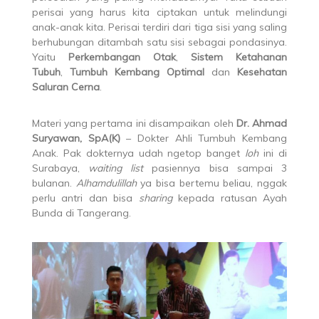
perisai yang harus kita ciptakan untuk melindungi
anak-anak kita. Perisai terdiri dari tiga sisi yang saling
berhubungan ditambah satu sisi sebagai pondasinya.
Yaitu
Perkembangan Otak
,
Sistem Ketahanan
Tubuh
,
Tumbuh Kembang Optimal
dan
Kesehatan
Saluran Cerna
.
Materi yang pertama ini disampaikan oleh
Dr. Ahmad
Suryawan, SpA(K)
– Dokter Ahli Tumbuh Kembang
Anak. Pak dokternya udah ngetop banget
loh
ini di
Surabaya,
waiting list
pasiennya bisa sampai 3
bulanan.
Alhamdulillah
ya bisa bertemu beliau, nggak
perlu antri dan bisa
sharing
kepada ratusan Ayah
Bunda di Tangerang.