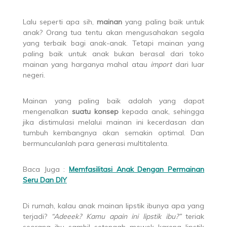
Lalu seperti apa sih,
mainan
yang paling baik untuk
anak? Orang tua tentu akan mengusahakan segala
yang terbaik bagi anak-anak. Tetapi mainan yang
paling baik untuk anak bukan berasal dari toko
mainan yang harganya mahal atau
import
dari luar
negeri.
Mainan yang paling baik adalah yang dapat
mengenalkan
suatu konsep
kepada anak, sehingga
jika distimulasi melalui mainan ini kecerdasan dan
tumbuh kembangnya akan semakin optimal. Dan
bermunculanlah para generasi multitalenta.
Baca Juga :
Memfasilitasi Anak Dengan Permainan
Seru Dan DIY
Di rumah, kalau anak mainan lipstik ibunya apa yang
terjadi?
“Adeeek? Kamu apain ini lipstik ibu?”
teriak
seorang ibu sambil setengah mewek karena lipstik