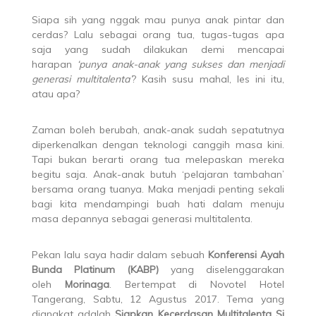
Siapa sih yang nggak mau punya anak pintar dan
cerdas? Lalu sebagai orang tua, tugas-tugas apa
saja yang sudah dilakukan demi mencapai
harapan
‘punya anak-anak yang sukses dan menjadi
generasi multitalenta’
? Kasih susu mahal, les ini itu,
atau apa?
Zaman boleh berubah, anak-anak sudah sepatutnya
diperkenalkan dengan teknologi canggih masa kini.
Tapi bukan berarti orang tua melepaskan mereka
begitu saja. Anak-anak butuh ‘pelajaran tambahan’
bersama orang tuanya. Maka menjadi penting sekali
bagi kita mendampingi buah hati dalam menuju
masa depannya sebagai generasi multitalenta.
Pekan lalu saya hadir dalam sebuah
Konferensi Ayah
Bunda Platinum
(KABP)
yang diselenggarakan
oleh
Morinaga
. Bertempat di Novotel Hotel
Tangerang, Sabtu, 12 Agustus 2017. Tema yang
diangkat adalah
Siapkan Kecerdasan Multitalenta Si