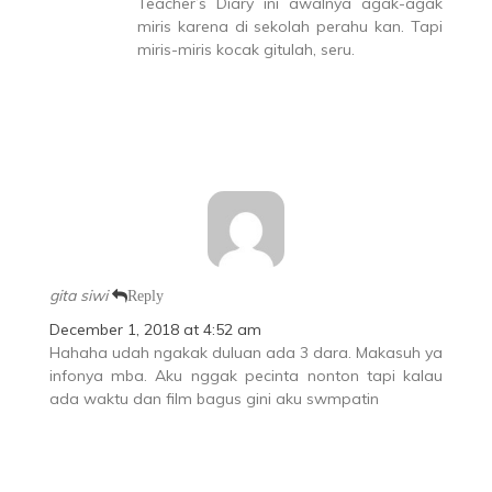
Teacher’s Diary ini awalnya agak-agak
miris karena di sekolah perahu kan. Tapi
miris-miris kocak gitulah, seru.
gita siwi
Reply
December 1, 2018 at 4:52 am
Hahaha udah ngakak duluan ada 3 dara. Makasuh ya
infonya mba. Aku nggak pecinta nonton tapi kalau
ada waktu dan film bagus gini aku swmpatin