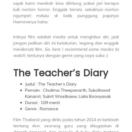
sejak kami menikah bisa dihitung pakai jari berapa
kali nonton horror. Enggak berani, sekalinya nonton
ngumpet melulu di balik punggung papinya
Hammanya haha.
Intinya film adalah media untuk menghibur diri, jadi
jangan jadikan diri ini ketakutan, tegang dan enggak
menikmati film.
So, here I recommend some movies to
watch
, tentunya dengan genre yang saya suka ;)
The Teacher’s Diary
Judul : The Teacher’s Diary
Pemain : Chutima Theepanarth, Sukollawat
Kanarot, Sukrit Wisetkaew, Laila Boonyasak
Durasi : 109 menit
Genre : Romance
Film Thailand yang dirilis pada tahun 2014 ini berkisah
tentang Ann, seorang guru yang ditugaskan di
daerah terpencil. Ann menulis di buku diary tentang