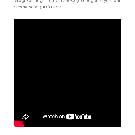
diragukan lagi. Tetap
charming
sebagai Aryan dan
energic
sebagai Gaurav.