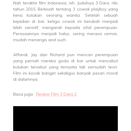
Nah terakhir film Indonesia, nih. Judulnya 3 Dara, rilis
tahun 2015. Berkisah tentang 3 cowok playboy yang
kena kutukan seorang wanita. Setelah sebuah
kejadian di bar, ketiga cowok ini berubah menjadi
lebih sensitif, mengarah kepada sifat perempuan.
Perasaannya menjadi halus, sering merasa cemas,
mudah menangis and such.
Affandi, Jay dan Richard pun mencari perempuan
yang pernah mereka goda di bar untuk mencabut
kutukan tersebut yang ternyata tak semudah teori.
Film ini kocak banget sekaligus banyak pesan moral
di dalamnya.
Baca juga :
Review Film 3 Dara 2