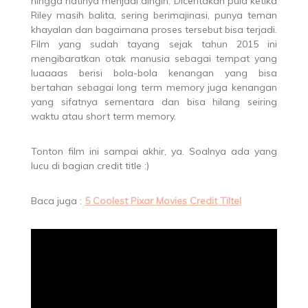
hingga hatinya menjadi dingin. Diceritakan pula ketika
Riley masih balita, sering berimajinasi, punya teman
khayalan dan bagaimana proses tersebut bisa terjadi.
Film yang sudah tayang sejak tahun 2015 ini
mengibaratkan otak manusia sebagai tempat yang
luaaaas berisi bola-bola kenangan yang bisa
bertahan sebagai long term memory juga kenangan
yang sifatnya sementara dan bisa hilang seiring
waktu atau short term memory.
Tonton film ini sampai akhir, ya. Soalnya ada yang
lucu di bagian credit title :)
Baca juga :
5 Coolest Pixar Movies Credit Tiltel