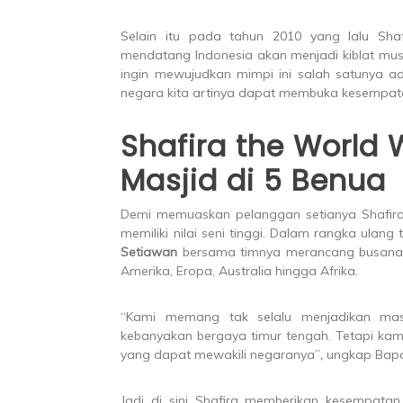
Selain itu pada tahun 2010 yang lalu Sha
mendatang Indonesia akan menjadi kiblat mus
ingin mewujudkan mimpi ini salah satunya a
negara kita artinya dapat membuka kesempatan 
Shafira the World W
Masjid di 5 Benua
Demi memuaskan pelanggan setianya Shafira 
memiliki nilai seni tinggi. Dalam rangka ulang
Setiawan
bersama timnya merancang busana yan
Amerika, Eropa, Australia hingga Afrika.
“Kami memang tak selalu menjadikan masj
kebanyakan bergaya timur tengah. Tetapi kam
yang dapat mewakili negaranya”
,
ungkap Bapak
Jadi di sini Shafira memberikan kesempatan