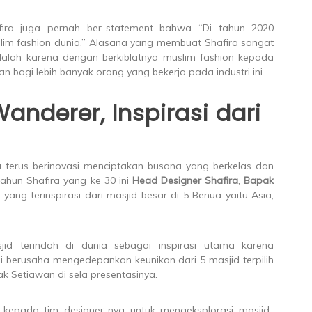
fira juga pernah ber-statement bahwa “Di tahun 2020
lim fashion dunia.” Alasana yang membuat Shafira sangat
dalah karena dengan berkiblatnya muslim fashion kepada
bagi lebih banyak orang yang bekerja pada industri ini.
anderer, Inspirasi dari
terus berinovasi menciptakan busana yang berkelas dan
 tahun Shafira yang ke 30 ini
Head Designer Shafira
,
Bapak
g terinspirasi dari masjid besar di 5 Benua yaitu Asia,
id terindah di dunia sebagai inspirasi utama karena
i berusaha mengedepankan keunikan dari 5 masjid terpilih
 Setiawan di sela presentasinya.
 kepada tim designer-nya untuk mengeksplorasi masjid-