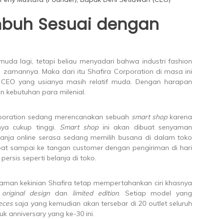
mbuh Sesuai dengan
 muda lagi, tetapi beliau menyadari bahwa industri fashion
amannya. Maka dari itu Shafira Corporation di masa ini
 CEO yang usianya masih relatif muda. Dengan harapan
n kebutuhan para milenial.
rporation sedang merencanakan sebuah
smart shop
karena
nya cukup tinggi.
Smart shop
ini akan dibuat senyaman
anja online serasa sedang memilih busana di dalam toko
pat sampai ke tangan customer dengan pengiriman di hari
persis seperti belanja di toko.
zaman kekinian Shafira tetap mempertahankan ciri khasnya
,
original design
dan
limited
edition
. Setiap model yang
eces
saja yang kemudian akan tersebar di 20 outlet seluruh
uk anniversary yang ke-30 ini.