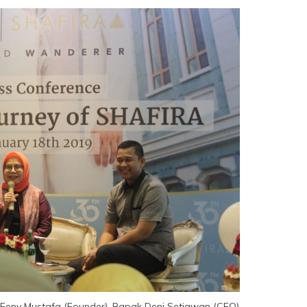
 Feny Mustafa (Founder), Bapak Deni Setiawan (CEO)