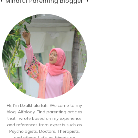
Blog
Mindful Parenting Blogger
Hi, I'm Dzulkhulaifah. Welcome to my
blog, Aifalogy. Find parenting articles
that I wrote based on my experience
and references from experts such as
Psychologists, Doctors, Therapists,
and others. Let's be friends on