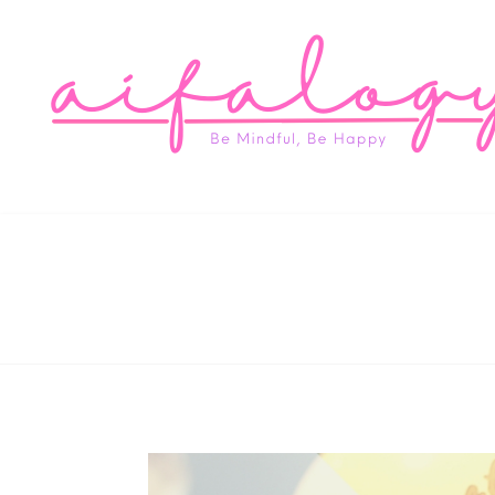
Aifa
Be Mindful, Be Happy