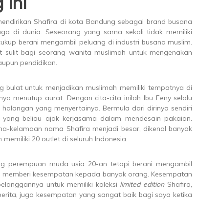
 Ini
endirikan Shafira di kota Bandung sebagai brand busana
ga di dunia. Seseorang yang sama sekali tidak memiliki
cukup berani mengambil peluang di industri busana muslim.
 sulit bagi seorang wanita muslimah untuk mengenakan
 maupun pendidikan.
 bulat untuk menjadikan muslimah memiliki tempatnya di
nya menutup aurat. Dengan cita-cita inilah Ibu Feny selalu
langan yang menyertainya. Bermula dari dirinya sendiri
yang beliau ajak kerjasama dalam mendesain pakaian.
ma-kelamaan nama Shafira menjadi besar, dikenal banyak
 memiliki 20 outlet di seluruh Indonesia.
ang perempuan muda usia 20-an tetapi berani mengambil
lah memberi kesempatan kepada banyak orang. Kesempatan
elanggannya untuk memiliki koleksi
limited
edition
Shafira,
ita, juga kesempatan yang sangat baik bagi saya ketika