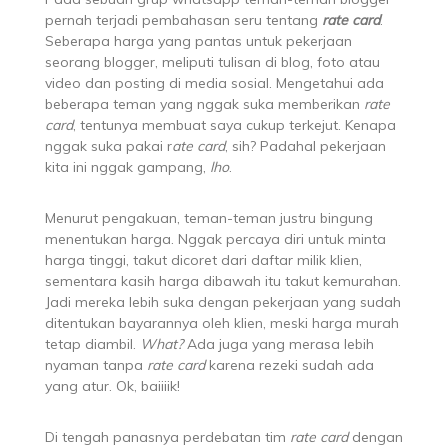
pernah terjadi pembahasan seru tentang
rate card
.
Seberapa harga yang pantas untuk pekerjaan
seorang blogger, meliputi tulisan di blog, foto atau
video dan posting di media sosial. Mengetahui ada
beberapa teman yang nggak suka memberikan
rate
card
, tentunya membuat saya cukup terkejut. Kenapa
nggak suka pakai r
ate card
, sih? Padahal pekerjaan
kita ini nggak gampang,
lho
.
Menurut pengakuan, teman-teman justru bingung
menentukan harga. Nggak percaya diri untuk minta
harga tinggi, takut dicoret dari daftar milik klien,
sementara kasih harga dibawah itu takut kemurahan.
Jadi mereka lebih suka dengan pekerjaan yang sudah
ditentukan bayarannya oleh klien, meski harga murah
tetap diambil.
What?
Ada juga yang merasa lebih
nyaman tanpa
rate card
karena rezeki sudah ada
yang atur. Ok, baiiiik!
Di tengah panasnya perdebatan tim
rate card
dengan