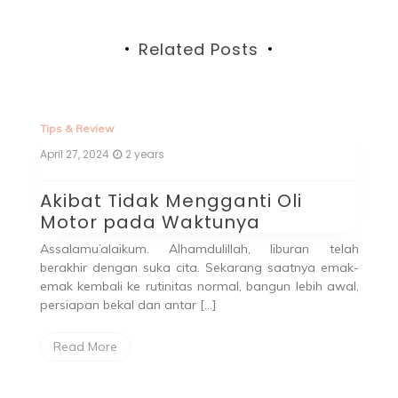
Related Posts
Tips & Review
April 27, 2024
2 years
Akibat Tidak Mengganti Oli
Motor pada Waktunya
Assalamu’alaikum. Alhamdulillah, liburan telah
berakhir dengan suka cita. Sekarang saatnya emak-
emak kembali ke rutinitas normal, bangun lebih awal,
persiapan bekal dan antar […]
Read More
Fa
Ma