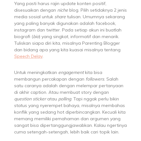
Yang pasti harus rajin update konten positif,
disesuaikan dengan
niche
blog. Pilih setidaknya 2 jenis
media sosial untuk
share
tulisan. Umumnya sekarang
yang paling banyak digunakan adalah facebook,
instagram dan twitter. Pada setiap akun ini buatlah
biografi (
bio
) yang singkat, informatif dan menarik.
Tuliskan siapa diri kita, misalnya Parenting Blogger
dan bidang apa yang kita kuasai misalnya tentang
Speech Delay
.
Untuk meningkatkan
engagement
kita bisa
membangun percakapan dengan
followers
. Salah
satu caranya adalah dengan melempar pertanyaan
di akhir caption. Atau membuat story dengan
question sticker
atau
polling
. Tapi nggak perlu bikin
status yang nyerempet bahaya, misalnya membahas
konflik yang sedang hot diperbincangkan. Kecuali kita
memang memiliki pemahaman dan argumen yang
sangat bisa dipertanggungjawabkan. Kalau ngertinya
cuma setengah-setengah, lebih baik cari topik lain.