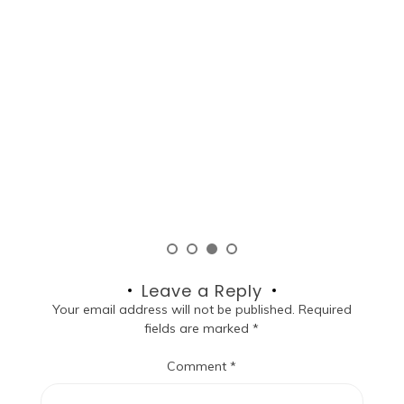
P
M
um
ku!
A
R
d
si
Leave a Reply
Your email address will not be published.
Required
fields are marked
*
Comment
*