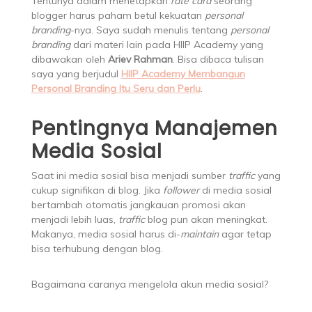
Tentunya dalam menetapkan
rate card
seorang
blogger harus paham betul kekuatan
personal
branding
-nya. Saya sudah menulis tentang
personal
branding
dari materi lain pada HIIP Academy yang
dibawakan oleh
Ariev Rahman
. Bisa dibaca tulisan
saya yang berjudul
HIIP Academy Membangun
Personal Branding Itu Seru dan Perlu
.
Pentingnya Manajemen
Media Sosial
Saat ini media sosial bisa menjadi sumber
traffic
yang
cukup signifikan di blog. Jika
follower
di media sosial
bertambah otomatis jangkauan promosi akan
menjadi lebih luas,
traffic
blog pun akan meningkat.
Makanya, media sosial harus di-
maintain
agar tetap
bisa terhubung dengan blog.
Bagaimana caranya mengelola akun media sosial?