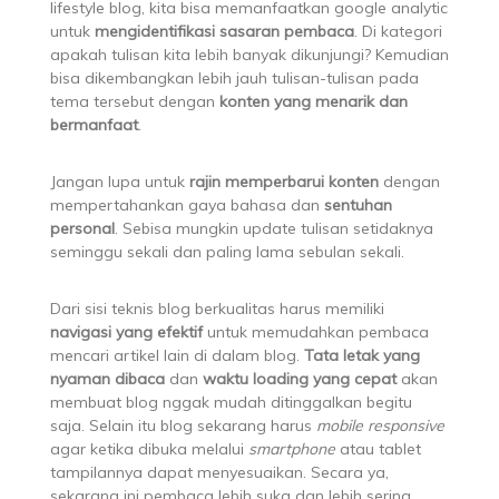
lifestyle blog, kita bisa memanfaatkan google analytic
untuk
mengidentifikasi sasaran pembaca
. Di kategori
apakah tulisan kita lebih banyak dikunjungi? Kemudian
bisa dikembangkan lebih jauh tulisan-tulisan pada
tema tersebut dengan
konten yang menarik dan
bermanfaat
.
Jangan lupa untuk
rajin memperbarui konten
dengan
mempertahankan gaya bahasa dan
sentuhan
personal
. Sebisa mungkin update tulisan setidaknya
seminggu sekali dan paling lama sebulan sekali.
Dari sisi teknis blog berkualitas harus memiliki
navigasi yang efektif
untuk memudahkan pembaca
mencari artikel lain di dalam blog.
Tata letak yang
nyaman dibaca
dan
waktu loading yang cepat
akan
membuat blog nggak mudah ditinggalkan begitu
saja. Selain itu blog sekarang harus
mobile responsive
agar ketika dibuka melalui
smartphone
atau tablet
tampilannya dapat menyesuaikan. Secara ya,
sekarang ini pembaca lebih suka dan lebih sering