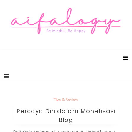
Aifalogy Mindful Parenting Blog
Be Mindful, Be Happy
Tips & Review
Percaya Diri dalam Monetisasi
Blog
Pada sebuah grup whatsapp teman-teman blogger