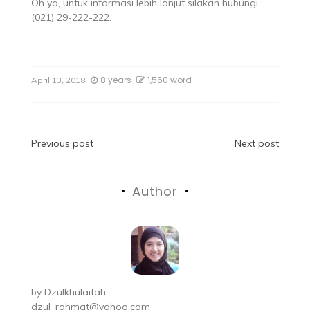
Oh ya, untuk informasi lebih lanjut silakan hubungi :
(021) 29-222-222.
8 years
1,560 word
April 13, 2018
Previous post
Next post
Author
by
Dzulkhulaifah
dzul_rahmat@yahoo.com