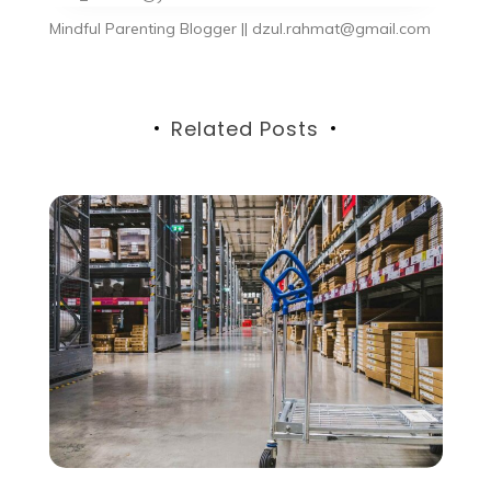
Mindful Parenting Blogger || dzul.rahmat@gmail.com
Related Posts
Travel & Culinary
May 2, 2025
1 year
Rezeki Penjual Ikan dan Cerita
dari Sudut Komplek
Rezeki penjual ikan, mungkin terdengar seperti judul
dongeng. Tapi nggak, ini bukan dongeng, kok. Ini
hanya cerita kegiatanku di hari Minggu. Malam […]
Read More