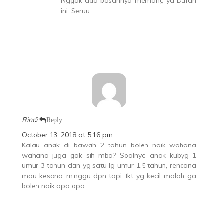
Nggak ada bosannya memang ya Dufan
ini. Seruu..
Rindi
Reply
October 13, 2018 at 5:16 pm
Kalau anak di bawah 2 tahun boleh naik wahana
wahana juga gak sih mba? Soalnya anak kubyg 1
umur 3 tahun dan yg satu lg umur 1,5 tahun, rencana
mau kesana minggu dpn tapi tkt yg kecil malah ga
boleh naik apa apa