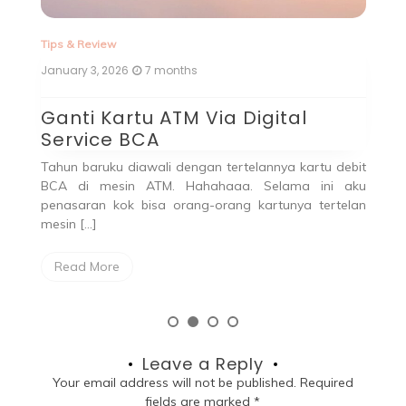
Tips & Review
November 18, 2025
9 months
Belanja di IKEA Alam Sutera
untuk Pertama Kali
debit
Memangnya ada, ya, orang Tangerang yang belum
 aku
pernah belanja di IKEA Alam Sutera? ADA!!! Itu aku!
telan
Hahaha. Sudah lebih dari 10 tahun […]
Read More
Leave a Reply
Your email address will not be published.
Required
fields are marked
*