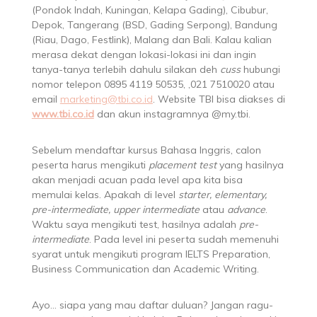
(Pondok Indah, Kuningan, Kelapa Gading), Cibubur,
Depok, Tangerang (BSD, Gading Serpong), Bandung
(Riau, Dago, Festlink), Malang dan Bali. Kalau kalian
merasa dekat dengan lokasi-lokasi ini dan ingin
tanya-tanya terlebih dahulu silakan deh
cuss
hubungi
nomor telepon 0895 4119 50535, ,021 7510020 atau
email
marketing@tbi.co.id
. Website TBI bisa diakses di
www.tbi.co.id
dan akun instagramnya @my.tbi.
Sebelum mendaftar kursus Bahasa Inggris, calon
peserta harus mengikuti
placement test
yang hasilnya
akan menjadi acuan pada level apa kita bisa
memulai kelas. Apakah di level
starter, elementary,
pre-intermediate, upper intermediate
atau
advance
.
Waktu saya mengikuti test, hasilnya adalah
pre-
intermediate
. Pada level ini peserta sudah memenuhi
syarat untuk mengikuti program IELTS Preparation,
Business Communication dan Academic Writing.
Ayo… siapa yang mau daftar duluan? Jangan ragu-