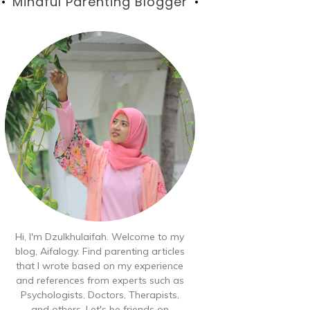
Blog
Mindful Parenting Blogger
Hi, I'm Dzulkhulaifah. Welcome to my
blog, Aifalogy. Find parenting articles
that I wrote based on my experience
and references from experts such as
Psychologists, Doctors, Therapists,
and others. Let's be friends on