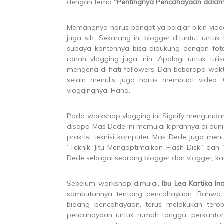
dengan tema
“Pentingnya Pencahayaan dalam
Memangnya harus banget ya belajar bikin vid
juga sih. Sekarang ini blogger dituntut untuk l
supaya kontennya bisa didukung dengan foto
ranah vlogging juga, nih. Apalagi untuk tul
mengena di hati followers. Dan beberapa wakt
selain menulis juga harus membuat video.
vloggingnya. Haha.
Pada workshop vlogging ini Signify mengunda
disapa Mas Dede ini memulai kiprahnya di dunia
praktisi teknisi komputer Mas Dede juga menu
“Teknik Jitu Mengoptimalkan Flash Disk” dan
Dede sebagai seorang blogger dan vlogger, kam
Sebelum workshop dimulai,
Ibu Lea Kartika In
sambutannya tentang pencahayaan. Bahw
bidang pencahayaan, terus melakukan tero
pencahayaan untuk rumah tangga, perkantor