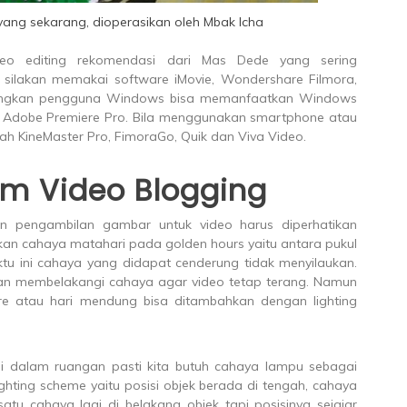
yang sekarang, dioperasikan oleh Mbak Icha
deo editing rekomendasi dari Mas Dede yang sering
silakan memakai software iMovie, Wondershare Filmora,
edangkan pengguna Windows bisa memanfaatkan Windows
n Adobe Premiere Pro. Bila menggunakan smartphone atau
ah KineMaster Pro, FimoraGo, Quik dan Viva Video.
m Video Blogging
an pengambilan gambar untuk video harus diperhatikan
an cahaya matahari pada golden hours yaitu antara pukul
tu ini cahaya yang didapat cenderung tidak menyilaukan.
an membelakangi cahaya agar video tetap terang. Namun
re atau hari mendung bisa ditambahkan dengan lighting
i dalam ruangan pasti kita butuh cahaya lampu sebagai
lighting scheme yaitu posisi objek berada di tengah, cahaya
atu cahaya lagi di belakang objek tapi posisinya sejajar