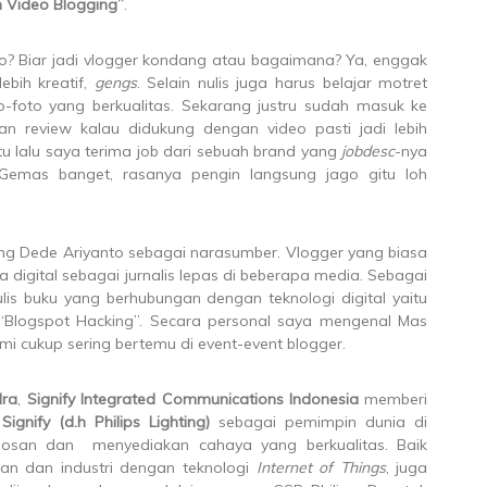
 Video Blogging”
.
eo? Biar jadi vlogger kondang atau bagaimana? Ya, enggak
ebih kreatif,
gengs
. Selain nulis juga harus belajar motret
-foto yang berkualitas. Sekarang justru sudah masuk ke
isan review kalau didukung dengan video pasti jadi lebih
u lalu saya terima job dari sebuah brand yang
jobdesc
-nya
 Gemas banget, rasanya pengin langsung jago gitu loh
ng Dede Ariyanto sebagai narasumber. Vlogger yang biasa
 digital sebagai jurnalis lepas di beberapa media. Sebagai
lis buku yang berhubungan dengan teknologi digital yaitu
 “Blogspot Hacking”. Secara personal saya mengenal Mas
i cukup sering bertemu di event-event blogger.
dra
,
Signify Integrated Communications Indonesia
memberi
a
Signify (d.h Philips Lighting)
sebagai pemimpin dunia di
bosan dan menyediakan cahaya yang berkualitas. Baik
an dan industri dengan teknologi
Internet of Things
, juga