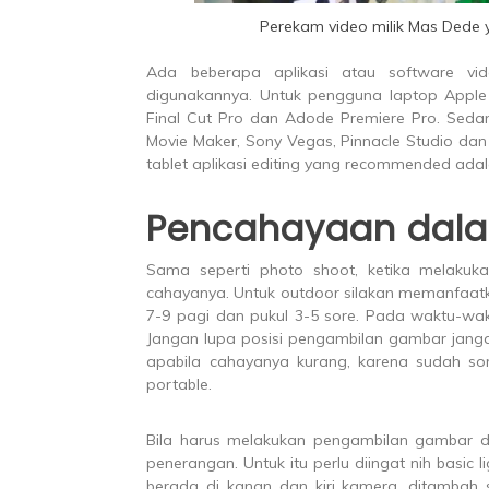
Perekam video milik Mas Dede 
Ada beberapa aplikasi atau software vi
digunakannya. Untuk pengguna laptop Apple 
Final Cut Pro dan Adode Premiere Pro. S
Movie Maker, Sony Vegas, Pinnacle Studio da
tablet aplikasi editing yang recommended adal
Pencahayaan dala
Sama seperti photo shoot, ketika melakuk
cahayanya. Untuk outdoor silakan memanfaatk
7-9 pagi dan pukul 3-5 sore. Pada waktu-wak
Jangan lupa posisi pengambilan gambar jang
apabila cahayanya kurang, karena sudah so
portable.
Bila harus melakukan pengambilan gambar d
penerangan. Untuk itu perlu diingat nih basic 
berada di kanan dan kiri kamera, ditambah s