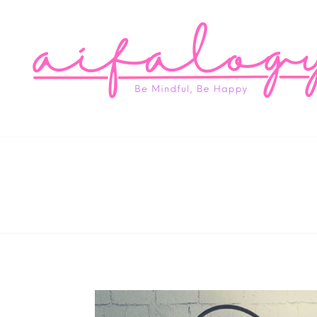
Aifa
Be Mindful, Be Happy