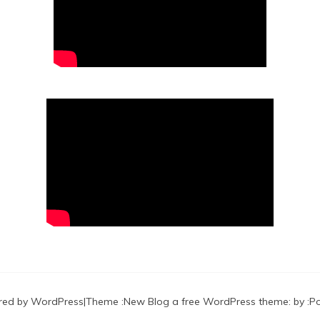
red by WordPress
|
Theme :
New Blog a free WordPress theme
: by :
P