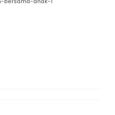
enting 
an-bersama-anak-1