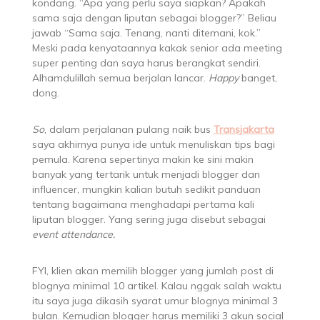
kondang. “Apa yang perlu saya siapkan? Apakah
sama saja dengan liputan sebagai blogger?” Beliau
jawab “Sama saja. Tenang, nanti ditemani, kok.”
Meski pada kenyataannya kakak senior ada meeting
super penting dan saya harus berangkat sendiri.
Alhamdulillah semua berjalan lancar.
Happy
banget,
dong.
So
, dalam perjalanan pulang naik bus
Transjakarta
saya akhirnya punya ide untuk menuliskan tips bagi
pemula. Karena sepertinya makin ke sini makin
banyak yang tertarik untuk menjadi blogger dan
influencer, mungkin kalian butuh sedikit panduan
tentang bagaimana menghadapi pertama kali
liputan blogger. Yang sering juga disebut sebagai
event attendance.
FYI, klien akan memilih blogger yang jumlah post di
blognya minimal 10 artikel. Kalau nggak salah waktu
itu saya juga dikasih syarat umur blognya minimal 3
bulan. Kemudian blogger harus memiliki 3 akun social