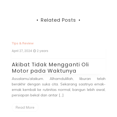
Related Posts
Tips & Review
April 27, 2024
2 years
Akibat Tidak Mengganti Oli
Motor pada Waktunya
Assalamu’alaikum. Alhamdulillah, liburan telah
berakhir dengan suka cita. Sekarang saatnya emak-
emak kembali ke rutinitas normal, bangun lebih awal,
persiapan bekal dan antar […]
Read More
Fa
Ma