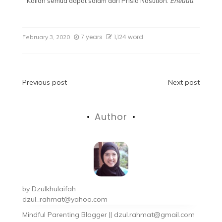
Kalian semua dapat salam dari Prisia Nasution.
Eheuuu
.
7 years
1,124 word
February 3, 2020
Previous post
Next post
Author
by
Dzulkhulaifah
dzul_rahmat@yahoo.com
Mindful Parenting Blogger || dzul.rahmat@gmail.com