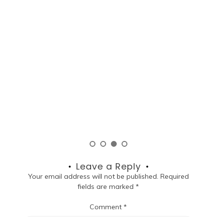
P
M
um
ku!
A
R
d
si
Leave a Reply
Your email address will not be published.
Required
fields are marked
*
Comment
*