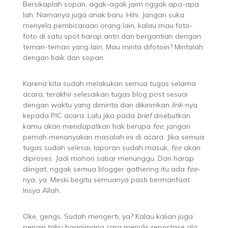
Bersikaplah sopan, agak-agak jaim nggak apa-apa
lah. Namanya juga anak baru. Hihi. Jangan suka
menyela pembicaraan orang lain, kalau mau foto-
foto di satu spot harap antri dan bergantian dengan
teman-teman yang lain. Mau minta difotoin? Mintalah
dengan baik dan sopan.
Karena kita sudah melakukan semua tugas selama
acara, terakhir selesaikan tugas blog post sesuai
dengan waktu yang diminta dan dikirimkan
link
-nya
kepada PIC acara. Lalu jika pada
brief
disebutkan
kamu akan mendapatkan hak berupa
fee
, jangan
pernah menanyakan masalah ini di acara. Jika semua
tugas sudah selesai, laporan sudah masuk,
fee
akan
diproses. Jadi mohon sabar menunggu. Dan harap
diingat, nggak semua blogger gathering itu ada
fee
-
nya, ya. Meski begitu semuanya pasti bermanfaat
Insya Allah.
Oke, gengs. Sudah mengerti, ya? Kalau kalian juga
pengin tahu bagaimana cara menulis reportase ala