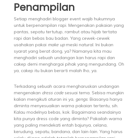
Penampilan
Setiap menghadiri blogger event wajib hukumnya
untuk berpenampilan rapi. Mengenakan pakaian yang
pantas, sepatu tertutup, rambut atau hijab tertata
rapi dan bebas bau badan. Yang cewek-cewek
usahakan pakai
make up
meski natural. Ini bukan
syarat yang berat dong, ya? Namanya kita mau
menghadiri sebuah undangan kan harus rapi dan
cakep demi menghargai pihak yang mengundang. Oh
ya, cakep itu bukan berarti malah lho, ya.
Terkadang sebuah acara mengharuskan undangan
mengenakan
dress code
sesuai tema. Sebisa mungkin
kalian mengikuti aturan ini ya,
gengs
. Biasanya hanya
diminta menyesuaikan warna pakaian tertentu, sih.
Kalau modelnya bebas, kok. Bagaimana seandainya
kita punya dress code yang diminta? Pakailah warna
yang paling mendekati entah bajunya, celana,
kerudung, sepatu, bandana, dan lain-lain. Yang harus
selalu dijaga adalah tetaplah berpenampilan rapi