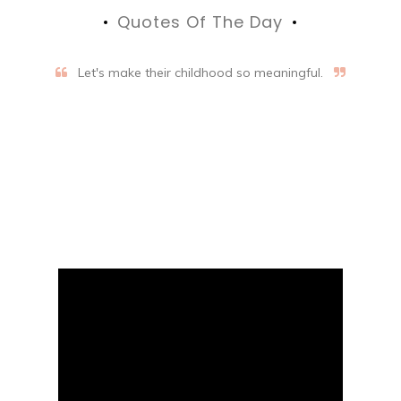
Quotes Of The Day
Let's make their childhood so meaningful.
Aifalogy Mindful Parenting
Blog