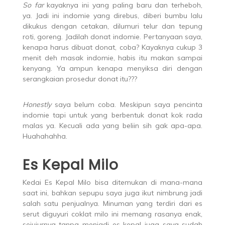
So far
kayaknya ini yang paling baru dan terheboh,
ya. Jadi ini indomie yang direbus, diberi bumbu lalu
dikukus dengan cetakan, dilumuri telur dan tepung
roti, goreng. Jadilah donat indomie. Pertanyaan saya,
kenapa harus dibuat donat, coba? Kayaknya cukup 3
menit deh masak indomie, habis itu makan sampai
kenyang. Ya ampun kenapa menyiksa diri dengan
serangkaian prosedur donat itu???
Honestly
saya belum coba. Meskipun saya pencinta
indomie tapi untuk yang berbentuk donat kok rada
malas ya. Kecuali ada yang beliin sih gak apa-apa.
Huahahahha.
Es Kepal Milo
Kedai Es Kepal Milo bisa ditemukan di mana-mana
saat ini, bahkan sepupu saya juga ikut nimbrung jadi
salah satu penjualnya. Minuman yang terdiri dari es
serut diguyuri coklat milo ini memang rasanya enak,
sejujurnya tanpa menjadi es kepal juga saya sudah