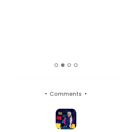
Yesss, akhirnya kesampaian juga liburan keluarga ke
Bandung naik kereta Papandayan! Aku sendiri sudah
lama pengin, tapi selalu mikir ‘ah, nanti aja’. […]
Read More
Comments