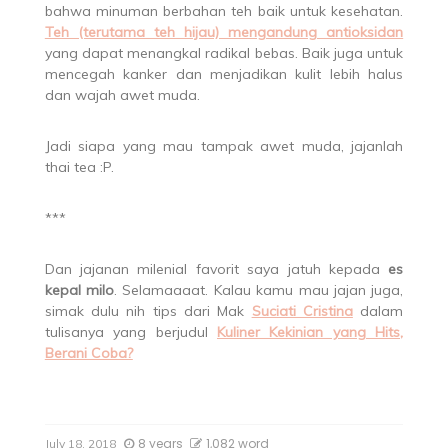
bahwa minuman berbahan teh baik untuk kesehatan.
Teh (terutama teh hijau) mengandung antioksidan
yang dapat menangkal radikal bebas. Baik juga untuk
mencegah kanker dan menjadikan kulit lebih halus
dan wajah awet muda.
Jadi siapa yang mau tampak awet muda, jajanlah
thai tea :P.
***
Dan jajanan milenial favorit saya jatuh kepada
es
kepal milo
. Selamaaaat. Kalau kamu mau jajan juga,
simak dulu nih tips dari Mak
Suciati Cristina
dalam
tulisanya yang berjudul
Kuliner Kekinian yang Hits,
Berani Coba?
8 years
1,082 word
July 18, 2018