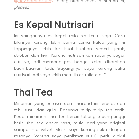
@devidarnitasunny
tolong buatin kakak minuman ini,
please!!
Es Kepal Nutrisari
Ini saingannya es kepal milo sih tentu saja. Cara
bikinnya kurang lebih sama cuma kalau yang ini
toppingnya lebih ke buah-buahan seperti jeruk,
stroberi dan kiwi. Karena nutrisari kan rasanya segar
gitu ya, jadi memang pas banget kalau ditambah
buah-buahan tadi. Sayangnya saya kurang suka
nutrisari jadi saya lebih memilih es milo aja :D
Thai Tea
Minuman yang berasal dari Thailand ini terbuat dari
teh, susu dan gula. Rasanya mirip-mirip teh tarik.
Kedai minuman Thai Tea berciri tabung-tabung tinggi
berisi thai tea aneka rasa, mulai dari yang original
sampai red velvet. Meski saya kurang suka dengan
rasanya (karena saya penikmat susu), perlu diakui