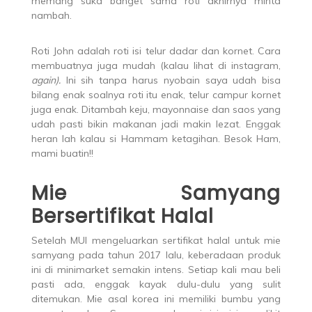
memang suka banget sama roti akhirnya minta
nambah.
Roti John adalah roti isi telur dadar dan kornet. Cara
membuatnya juga mudah (kalau lihat di instagram,
again).
Ini sih tanpa harus nyobain saya udah bisa
bilang enak soalnya roti itu enak, telur campur kornet
juga enak. Ditambah keju, mayonnaise dan saos yang
udah pasti bikin makanan jadi makin lezat. Enggak
heran lah kalau si Hammam ketagihan. Besok Ham,
mami buatin!!
Mie Samyang
Bersertifikat Halal
Setelah MUI mengeluarkan sertifikat halal untuk mie
samyang pada tahun 2017 lalu, keberadaan produk
ini di minimarket semakin intens. Setiap kali mau beli
pasti ada, enggak kayak dulu-dulu yang sulit
ditemukan. Mie asal korea ini memiliki bumbu yang