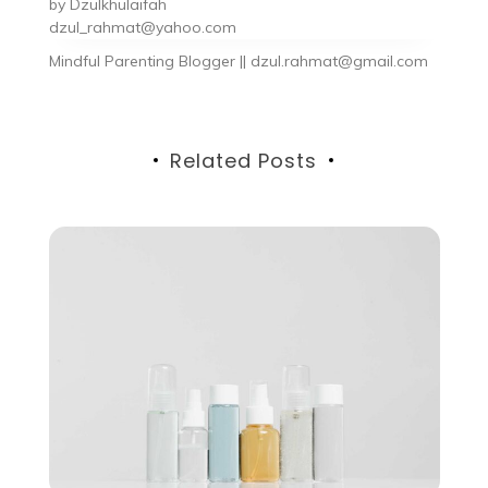
by
Dzulkhulaifah
dzul_rahmat@yahoo.com
Mindful Parenting Blogger || dzul.rahmat@gmail.com
Related Posts
ya
da
itu