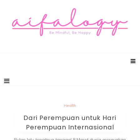
Aifalogy Mindful Parenting Blog
Be Mindful, Be Happy
Health
Dari Perempuan untuk Hari
Perempuan Internasional
Bulan lalu tepatnya tanggal 8 Maret dunia merayakan