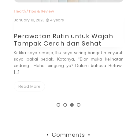
Health
/
Tips & Review
He
January 10, 2023
4 years
De
T
Perawatan Rutin untuk Wajah
P
Tampak Cerah dan Sehat
P
Ketika saya remaja, Ibu saya sering banget menyuruh
B
saya pakai bedak. Katanya, “Biar muka kelihatan
h
cedang.” Haha, bingung ya? Dalam bahasa Betawi,
pe
[…]
Read More
Comments