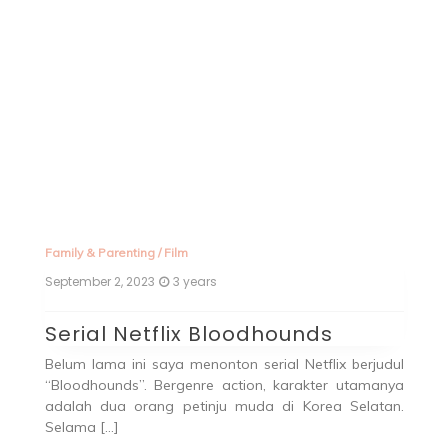
Fa
Family & Parenting
/
Film
Ju
September 2, 2023
3 years
S
Serial Netflix Bloodhounds
S
Belum lama ini saya menonton serial Netflix berjudul
“Bloodhounds”. Bergenre action, karakter utamanya
Se
adalah dua orang petinju muda di Korea Selatan.
P
Selama […]
se
gai