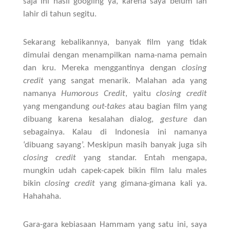
saja ini hasil googling ya, karena saya belum lah
lahir di tahun segitu.
Sekarang kebalikannya, banyak film yang tidak
dimulai dengan menampilkan nama-nama pemain
dan kru. Mereka menggantinya dengan
closing
credit
yang sangat menarik. Malahan ada yang
namanya
Humorous Credit
, yaitu
closing credit
yang mengandung
out-takes
atau bagian film yang
dibuang karena kesalahan dialog,
gesture
dan
sebagainya. Kalau di Indonesia ini namanya
‘dibuang sayang’. Meskipun masih banyak juga sih
closing credit
yang standar. Entah mengapa,
mungkin udah capek-capek bikin film lalu males
bikin
closing credit
yang gimana-gimana kali ya.
Hahahaha.
Gara-gara kebiasaan Hammam yang satu ini, saya