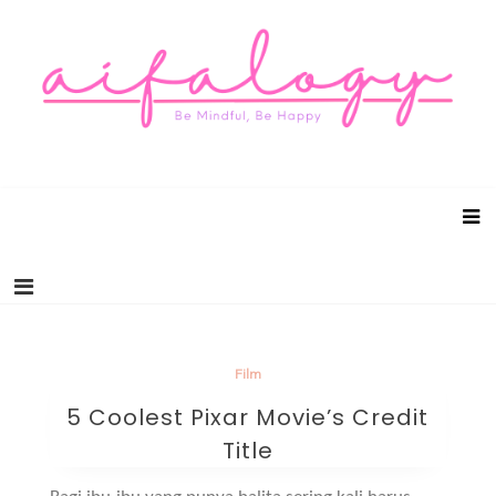
Aifalogy Mindful Parenting Blog
Be Mindful, Be Happy
Film
5 Coolest Pixar Movie’s Credit
Title