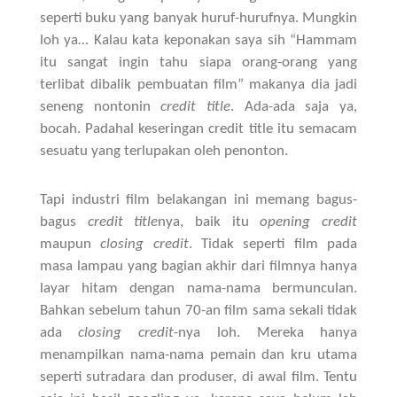
seperti buku yang banyak huruf-hurufnya. Mungkin
loh ya… Kalau kata keponakan saya sih “Hammam
itu sangat ingin tahu siapa orang-orang yang
terlibat dibalik pembuatan film” makanya dia jadi
seneng nontonin
credit title
. Ada-ada saja ya,
bocah. Padahal keseringan credit title itu semacam
sesuatu yang terlupakan oleh penonton.
Tapi industri film belakangan ini memang bagus-
bagus
credit title
nya, baik itu
opening credit
maupun
closing credit
. Tidak seperti film pada
masa lampau yang bagian akhir dari filmnya hanya
layar hitam dengan nama-nama bermunculan.
Bahkan sebelum tahun 70-an film sama sekali tidak
ada
closing credit
-nya loh. Mereka hanya
menampilkan nama-nama pemain dan kru utama
seperti sutradara dan produser, di awal film. Tentu