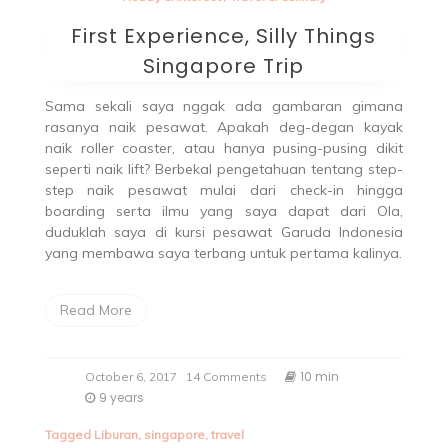
First Experience, Silly Things
Singapore Trip
Sama sekali saya nggak ada gambaran gimana
rasanya naik pesawat. Apakah deg-degan kayak
naik roller coaster, atau hanya pusing-pusing dikit
seperti naik lift? Berbekal pengetahuan tentang step-
step naik pesawat mulai dari check-in hingga
boarding serta ilmu yang saya dapat dari Ola,
duduklah saya di kursi pesawat Garuda Indonesia
yang membawa saya terbang untuk pertama kalinya.
Read More
10 min
October 6, 2017
14 Comments
9 years
Tagged
Liburan
,
singapore
,
travel