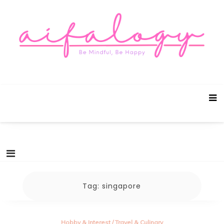
Aifalogy Mindful Parenting Blog
Be Mindful, Be Happy
Tag:
singapore
Hobby & Interest
/
Travel & Culinary