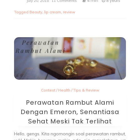
4 min
8 years
July 20, 2018
11 Comments
Tagged
Beauty
,
lip cream
,
review
Contest
/
Health
/
Tips & Review
Perawatan Rambut Alami
Dengan Emeron, Senantiasa
Sehat Meski Tak Terlihat
Hello, gengs. Kita ngomongin soal perawatan rambut,