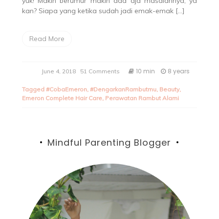
yuk! Makin berumur makin ada aja masalahnya, ya
kan? Siapa yang ketika sudah jadi emak-emak […]
Read More
10 min
8 years
June 4, 2018
51 Comments
Tagged
#CobaEmeron
,
#DengarkanRambutmu
,
Beauty
,
Emeron Complete Hair Care
,
Perawatan Rambut Alami
Mindful Parenting Blogger