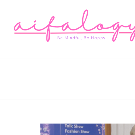
Aifa
Be Mindful, Be Happy