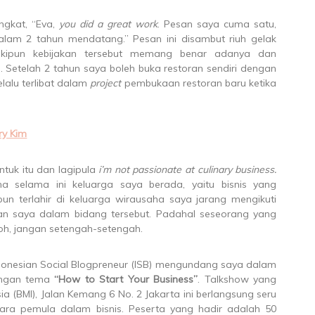
ngkat, “Eva,
you did a great work
. Pesan saya cuma satu,
alam 2 tahun mendatang.” Pesan ini disambut riuh gelak
kipun kebijakan tersebut memang benar adanya dan
. Setelah 2 tahun saya boleh buka restoran sendiri dengan
lalu terlibat dalam
project
pembukaan restoran baru ketika
ry Kim
tuk itu dan lagipula
i’m not passionate at culinary business.
a selama ini keluarga saya berada, yaitu bisnis yang
un terlahir di keluarga wirausaha saya jarang mengikuti
n saya dalam bidang tersebut. Padahal seseorang yang
 loh, jangan setengah-setengah.
donesian Social Blogpreneur (ISB) mengundang saya dalam
engan tema
“How to Start Your Business”
. Talkshow yang
ia (BMI), Jalan Kemang 6 No. 2 Jakarta ini berlangsung seru
ara pemula dalam bisnis. Peserta yang hadir adalah 50