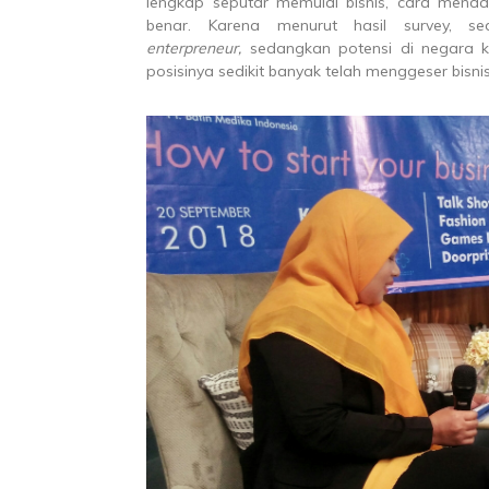
lengkap seputar memulai bisnis, cara men
benar. Karena menurut hasil survey, se
enterpreneur,
sedangkan potensi di negara ki
posisinya sedikit banyak telah menggeser bisnis