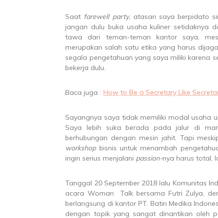
Saat
farewell party
, atasan saya berpidato si
jangan dulu buka usaha kuliner setidaknya d
tawa dari teman-teman kantor saya, mes
merupakan salah satu etika yang harus dijaga
segala pengetahuan yang saya miliki karena se
bekerja dulu.
Baca juga :
How to Be a Secretary Like Secreta
Sayangnya saya tidak memiliki modal usaha un
Saya lebih suka berada pada jalur di man
berhubungan dengan mesin jahit. Tapi meskip
workshop
bisnis untuk menambah pengetahua
ingin serius menjalani
passion-
nya harus total,
Tanggal 20 September 2018 lalu Komunitas In
acara Woman Talk bersama Futri Zulya, d
berlangsung di kantor PT. Batin Medika Indones
dengan topik yang sangat dinantikan oleh p