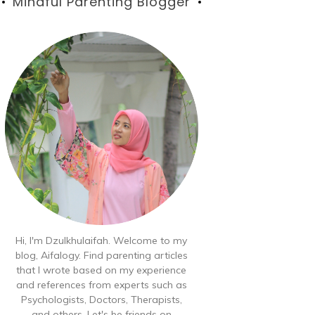
Blog
Mindful Parenting Blogger
Hi, I'm Dzulkhulaifah. Welcome to my
blog, Aifalogy. Find parenting articles
that I wrote based on my experience
and references from experts such as
Psychologists, Doctors, Therapists,
and others. Let's be friends on