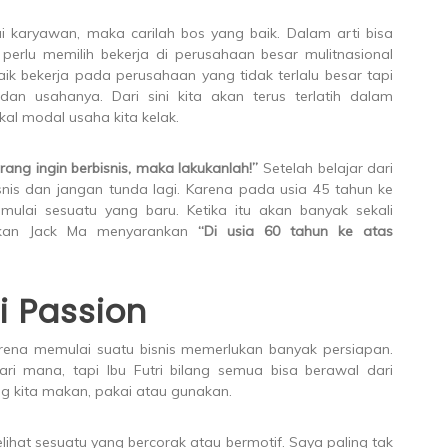
agai karyawan, maka carilah bos yang baik. Dalam arti bisa
erlu memilih bekerja di perusahaan besar mulitnasional
aik bekerja pada perusahaan yang tidak terlalu besar tapi
dan usahanya. Dari sini kita akan terus terlatih dalam
al modal usaha kita kelak.
rang ingin berbisnis, maka lakukanlah!”
Setelah belajar dari
snis dan jangan tunda lagi. Karena pada usia 45 tahun ke
mulai sesuatu yang baru. Ketika itu akan banyak sekali
hkan Jack Ma menyarankan
“Di usia 60 tahun ke atas
i Passion
ena memulai suatu bisnis memerlukan banyak persiapan.
i mana, tapi Ibu Futri bilang semua bisa berawal dari
ng kita makan, pakai atau gunakan.
ihat sesuatu yang bercorak atau bermotif. Saya paling tak