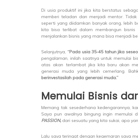
Di usia produktif ini jika kita berstatus seb
memberi teladan dan menjadi mentor. Tidak p
seperti yang diidamkan banyak orang, lebih b
kita bisa terlibat dalam membangun bisnis 
menjalankan bisnis yang mana bisa menjadi bek
Selanjutnya,
“Pada usia 35-45 tahun jika seseo
pengalaman, inilah saatnya untuk memulai bi
atas akan terlambat jika kita baru akan me
generasi muda yang lebih cemerlang. Ba
berinvestasilah pada generasi muda.”
Memulai Bisnis dar
Memang tak sesederhana kedengarannya, kar
Saya pun awalnya bingung ingin memulai dar
PASSION,
dari sesuatu yang kita sukai, apa ya
Lalu saya teringat dengan kegemaran saya mel