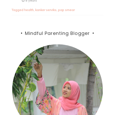
8 years
Tagged
health
,
kanker serviks
,
pap smear
Mindful Parenting Blogger